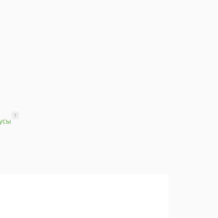
?
усы