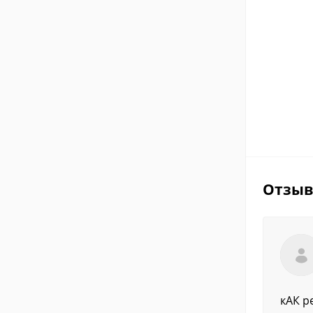
Отзы
кАК р