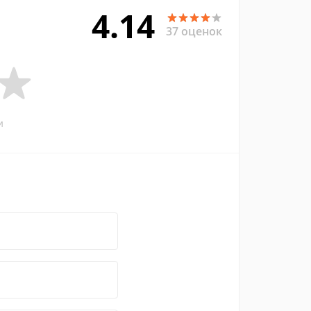
4.14
37 оценок
и