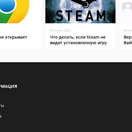
04 июня 2022
04 и
не открывает
Что делать, если Steam не
Вер
видит установленную игру
Вай
РМАЦИЯ
ты
а