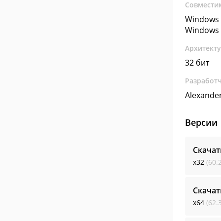
Совмести
Windows 
Windows 
Архитект
32 бит
Разработ
Alexander
Версии
Скачат
x32
(60.
Скачат
x64
(62.