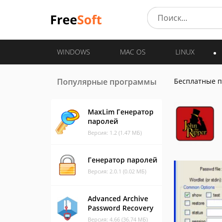
WINDOWS
MAC OS
LINUX
Популярные программы
Бесплатные 
MaxLim Генератор
паролей
Версия: 1.2 (1.47 МБ)
Генератор паролей
Версия: 2.0.1 (0.02 МБ)
Advanced Archive
Password Recovery
Версия: 4.66 (36.74 МБ)