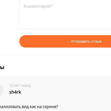
Комментарий*
Отправить отзыв
вы
13 лет назад
sh4rk
еализовать вид как на скрине?