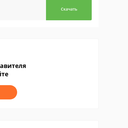
Скачать
тавителя
йте