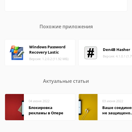
Похожие приложения
Windows Password
Den4B Hasher
Recovery Lastic
Версия: 4.1.0.1 (1.
Версия: 1.2.0.2 (11.92 МБ)
Актуальные статьи
04 июня 2022
03 июня 2022
Блокировка
Ваше соедине
рекламы в Опере
не защищено
firefox: как
исправить