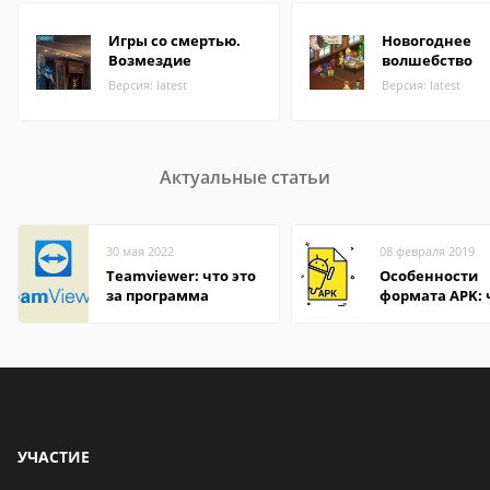
Игры со смертью.
Новогоднее
Возмездие
волшебство
Версия: latest
Версия: latest
Актуальные статьи
30 мая 2022
08 февраля 2019
Teamviewer: что это
Особенности
за программа
формата APK:
открыть файл 
компьютере и
Андроид-смар
УЧАСТИЕ