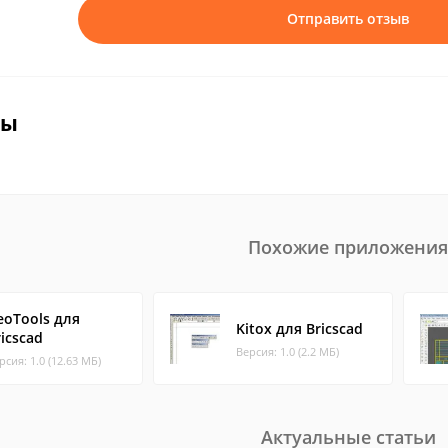
Отправить отзыв
вы
Похожие приложения
eoTools для
Kitox для Bricscad
ricscad
Версия: 1.0 (2.2 МБ)
рсия: 1.0 (12.63 МБ)
Актуальные статьи