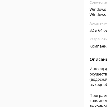
Совмести
Windows 
Windows 
Архитект
32 и 64 б
Разработ
Компания
Описан
Инжкад д
осуществ
(водосна
выходной
Программ
значител
выходной