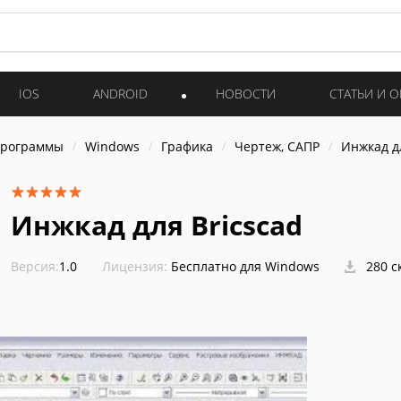
IOS
ANDROID
НОВОСТИ
СТАТЬИ И 
программы
Windows
Графика
Чертеж, САПР
Инжкад д
Инжкад для Bricscad
Версия:
1.0
Лицензия:
Бесплатно для Windows
280 с