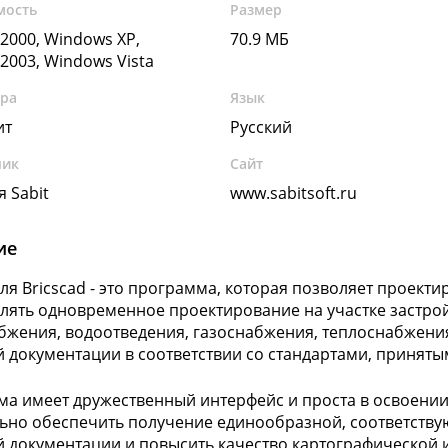
мость
Размер
2000, Windows XP,
70.9 МБ
2003, Windows Vista
ура
Язык
ит
Русский
чик
Сайт
 Sabit
www.sabitsoft.ru
ие
ля Bricscad - это программа, которая позволяет проек
лять одновременное проектирование на участке застро
бжения, водоотведения, газоснабжения, теплоснабжения
 документации в соответствии со стандартами, приняты
а имеет дружественный интерфейс и проста в освоени
ьно обеспечить получение единообразной, соответств
 документации и повысить качество картографической 