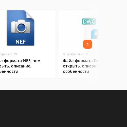
евраля 2019
05 февраля 2019
л формата NEF: чем
Файл формата DWG: чем
рыть, описание,
открыть, описание,
бенности
особенности