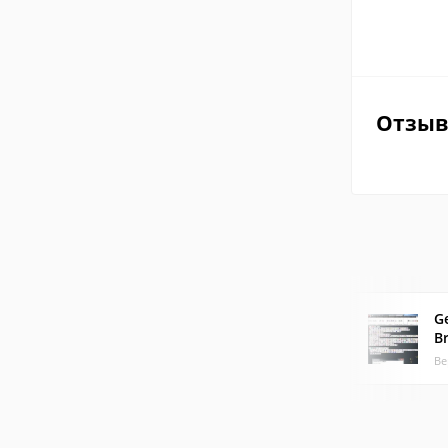
Отзы
G
B
Ве