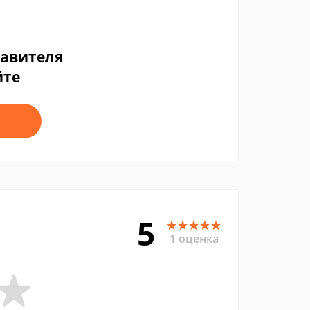
тавителя
йте
5
1 оценка