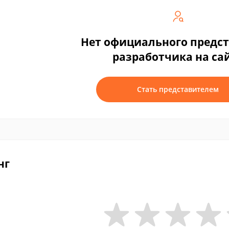
Нет официального предс
разработчика на са
Стать представителем
нг