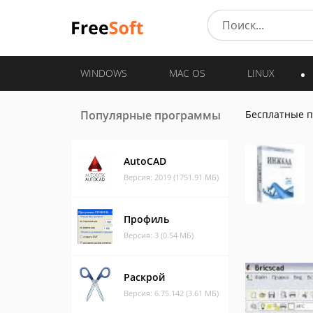
WINDOWS
MAC OS
LINUX
Популярные программы
Бесплатные 
AutoCAD
Версия: 2019 (1751.91 МБ)
Профиль
Версия: 3 (0.54 МБ)
Раскрой
Версия: 6.75.142 (3.61 МБ)