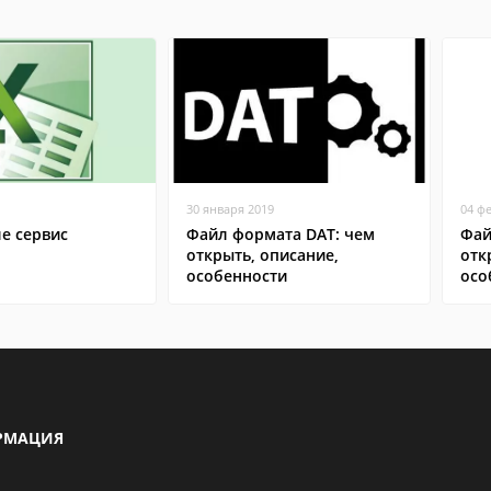
30 января 2019
04 ф
ле сервис
Файл формата DAT: чем
Фай
открыть, описание,
отк
особенности
осо
РМАЦИЯ