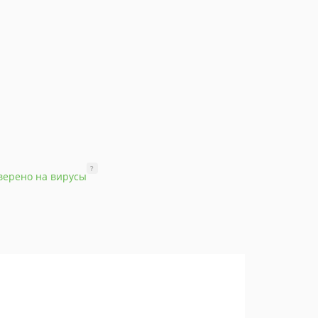
?
верено на вирусы