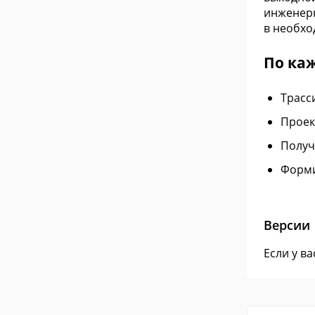
инженерн
в необхо
По ка
Трасс
Проек
Получ
Форми
Версии
Если у в