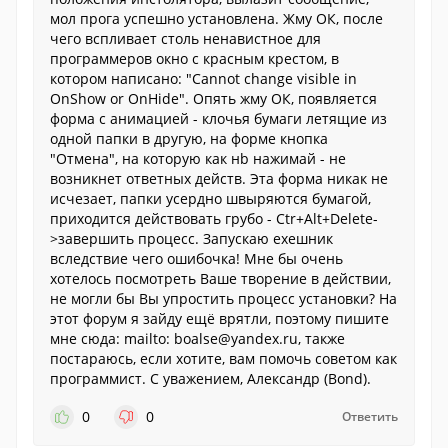
мол прога успешно установлена. Жму ОК, после
чего вспливает столь ненавистное для
программеров окно с красным крестом, в
котором написано: "Cannot change visible in
OnShow or OnHide". Опять жму ОК, появляется
форма с анимацией - клочья бумаги летящие из
одной папки в другую, на форме кнопка
"Отмена", на которую как нb нажимай - не
возникнет ответных действ. Эта форма никак не
исчезает, папки усердно швыряются бумагой,
приходится действовать грубо - Ctr+Alt+Delete-
>завершить процесс. Запускаю ехешник
вследствие чего ошибочка! Мне бы очень
хотелось посмотреть Ваше творение в действии,
не могли бы Вы упростить процесс установки? На
этот форум я зайду ещё врятли, поэтому пишите
мне сюда: mailto: boalse@yandex.ru, также
постараюсь, если хотите, вам помочь советом как
программист. С уважением, Александр (Bond).
0
0
Ответить