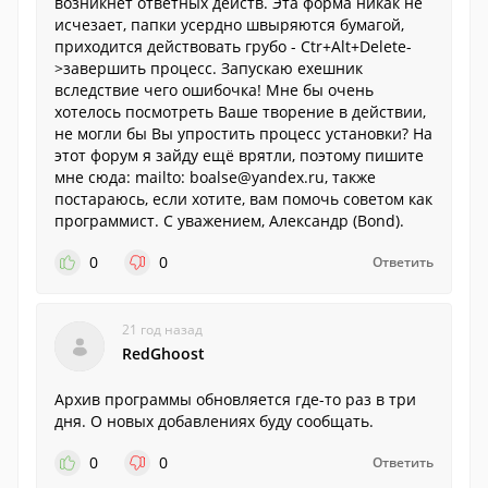
возникнет ответных действ. Эта форма никак не
исчезает, папки усердно швыряются бумагой,
приходится действовать грубо - Ctr+Alt+Delete-
>завершить процесс. Запускаю ехешник
вследствие чего ошибочка! Мне бы очень
хотелось посмотреть Ваше творение в действии,
не могли бы Вы упростить процесс установки? На
этот форум я зайду ещё врятли, поэтому пишите
мне сюда: mailto: boalse@yandex.ru, также
постараюсь, если хотите, вам помочь советом как
программист. С уважением, Александр (Bond).
0
0
Ответить
21 год назад
RedGhoost
Архив программы обновляется где-то раз в три
дня. О новых добавлениях буду сообщать.
0
0
Ответить