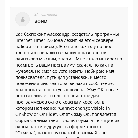
21 год назад
BOND
Вас беспокоит Александр, создатель программы
Internet Timer 2.0 (она лежит на этом сервере,
наберите в поиске). Это ничего, что у наших
творений совпали названия и назначения,
одинаково мыслим, значит! Мне стало интересно
посмтреть вашу программу, скачал, но как ни
мучался, не смог её установить. Набираю имя
пользователя, путь для установки, и место
положения инстолятора, вылазит сообщение,
мол прога успешно установлена. Жму ОК, после
чего вспливает столь ненавистное для
программеров окно с красным крестом, в
котором написано: "Cannot change visible in
OnShow or OnHide". Опять жму ОК, появляется
форма с анимацией - клочья бумаги летящие из
одной папки в другую, на форме кнопка
"Отмена", на которую как нb нажимай - не