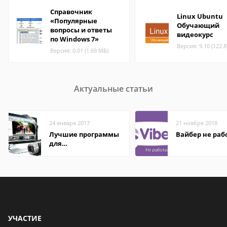
Справочник
Linux Ubuntu
«Популярные
Обучающий
вопросы и ответы
видеокурс
по Windows 7»
Версия: 9.10 (122.
Версия: 0.01 (1.69 МБ)
Актуальные статьи
24 января 2017
21 ноября 2018
Лучшие программы
Вайбер не раб
для
редактирования
видео: подробные
обзоры
УЧАСТИЕ