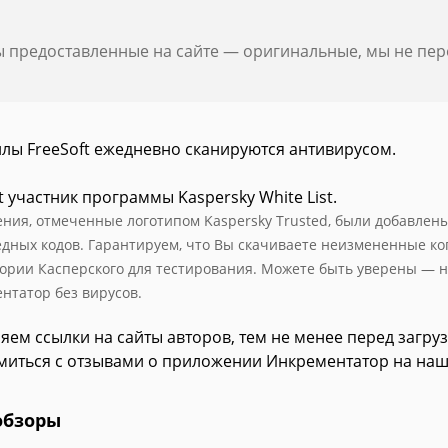
ы предоставленные на сайте — оригинальные, мы не пе
йлы FreeSoft ежедневно сканируются антивирусом.
t участник программы Kaspersky White List.
ния, отмеченные логотипом Kaspersky Trusted, были добавлены в
едных кодов. Гарантируем, что Вы скачиваете неизмененные к
ории Касперского для тестирования. Можете быть уверены — н
нтатор без вирусов.
яем ссылки на сайты авторов, тем не менее перед загру
миться с отзывами о приложении Инкрементатор на наш
обзоры