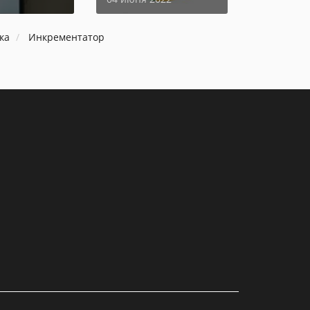
ка
Инкрементатор