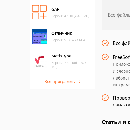
GAP
Все файл
Версия: 4.8.10 (456.6 МБ)
Отличник
Версия: 5.0 (14.43 МБ)
Все фа
MathType
FreeSof
Версия: 7.4.4 Buil (40.94
Приложе
МБ)
и зловр
Лаборат
Все программы →
Инкреме
Провер
ознако
Статьи и 