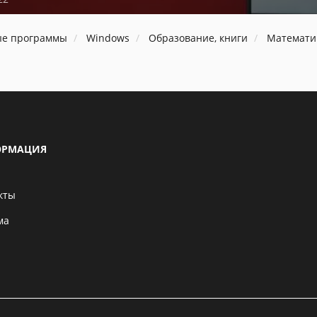
ые программы
Windows
Образование, книги
Математи
РМАЦИЯ
кты
ма