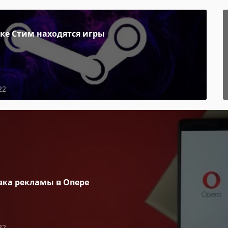
пке Стим находятся игры
22
вка рекламы в Опере
22