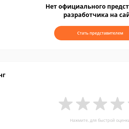
Нет официального предс
разработчика на са
Стать представителем
нг
Нажмите, для быстрой оценк