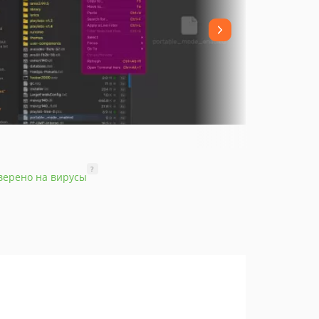
?
верено на вирусы