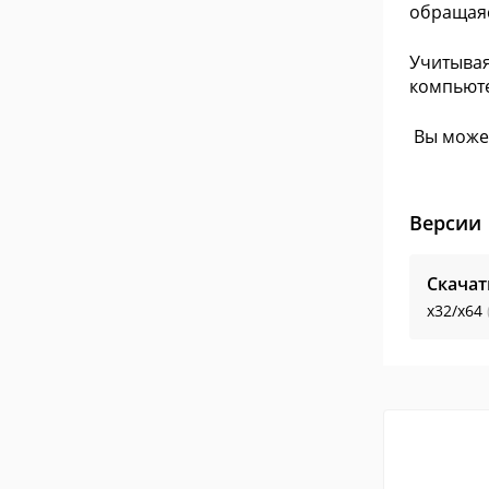
обращая
Учитывая
компьюте
Вы может
Версии
Скачат
x32/x64