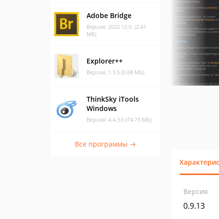
Adobe Bridge
Версия: 2022 12.0. (2.41
МБ)
Explorer++
Версия: 1.3.5 (0.68 МБ)
ThinkSky iTools
Windows
Версия: 4.4.3.6 (74.73 МБ)
Все программы →
Характери
Версия
0.9.13