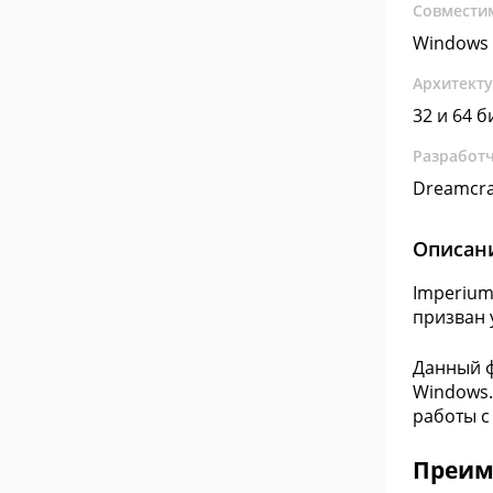
Совмести
Windows 
Архитект
32 и 64 б
Разработ
Dreamcra
Описан
Imperium
призван 
Данный ф
Windows.
работы с
Преим