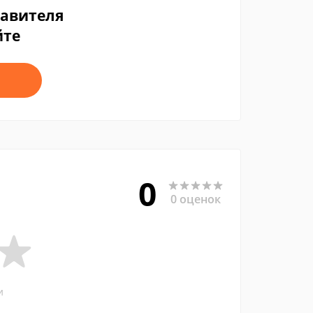
тавителя
йте
0
0 оценок
и