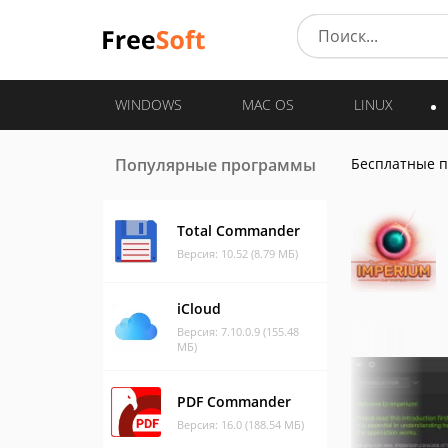
WINDOWS
MAC OS
LINUX
Популярные программы
Бесплатные 
Total Commander
Версия: 10.52 (8.79 МБ)
iCloud
Версия: 7.10.0.9 (155.48
МБ)
PDF Commander
Версия: 16.0 (188.54 МБ)