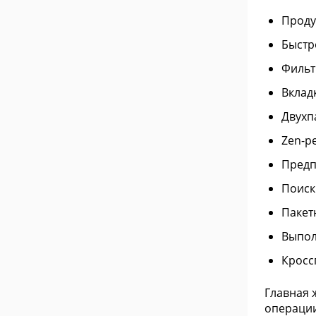
Проду
Быстр
Фильт
Вклад
Двухп
Zen-р
Предп
Поиск
Пакет
Выпол
Кросс
Главная 
операции