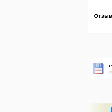
Отзы
T
Ве