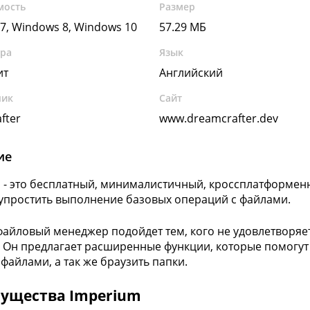
мость
Размер
7, Windows 8, Windows 10
57.29 МБ
ура
Язык
ит
Английский
чик
Сайт
fter
www.dreamcrafter.dev
ие
 - это бесплатный, минималистичный, кроссплатформе
упростить выполнение базовых операций с файлами.
айловый менеджер подойдет тем, кого не удовлетворя
 Он предлагает расширенные функции, которые помогут
 файлами, а так же браузить папки.
ущества Imperium