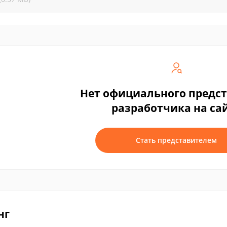
Нет официального предс
разработчика на са
Стать представителем
нг