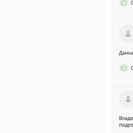
Данна
Влади
подро