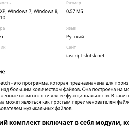
мость
Размер
XP, Windows 7, Windows 8,
0.57 МБ
10
ура
Язык
ит
Русский
чик
Сайт
iascript.slutsk.net
ие
iBatch - это программа, которая предназначена для про
 над большим количеством файлов. Она построена на мо
ченные возможности для ее функциональности. В завис
а может являться как простым переименователем файло
ователем музыкальных файлов.
ий комплект включает в себя модули, 