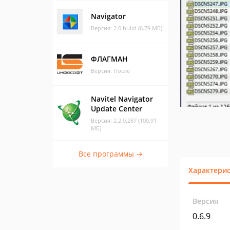
Navigator
Версия: 2.0 build (6.79 МБ)
ФЛАГМАН
Версия: После
Navitel Navigator
Update Center
Версия: 2.2.0.287 (100.91
МБ)
Все программы →
Характери
Версия
0.6.9