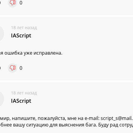
0
0
18 лет назад
IAScript
я ошибка уже исправлена.
0
0
18 лет назад
IAScript
мир, напишите, пожалуйста, мне на e-mail: script_s@mail.
бнее вашу ситуацию для выяснения бага. Буду рад сотру