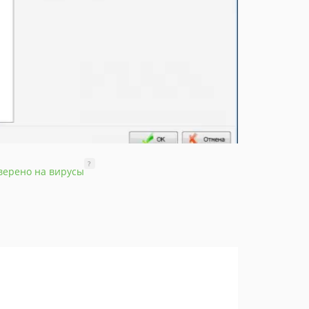
?
верено на вирусы