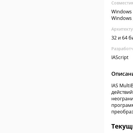
Совмести
Windows 
Windows 
Архитект
32 и 64 б
Разработ
IAScript
Описан
IAS Mult
действий
неограни
программ
преобраз
Текущ