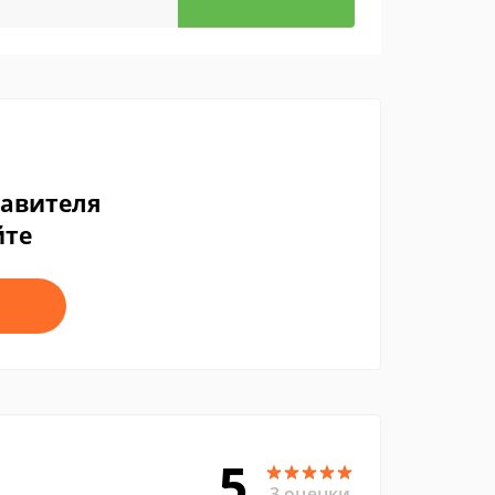
тавителя
йте
5
3 оценки