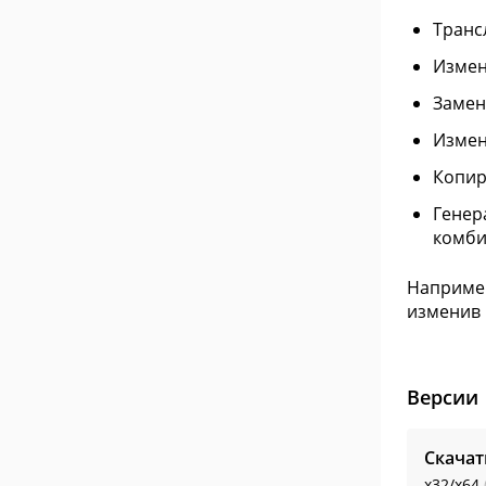
Транс
Измен
Замен
Измен
Копир
Генер
комби
Например
изменив и
Версии
Скачат
x32/x64