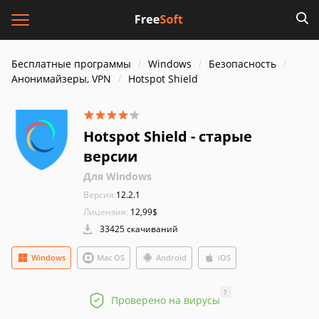
Бесплатные программы
Windows
Безопасность
Анонимайзеры, VPN
Hotspot Shield
Hotspot Shield - старые
версии
Для Windows
Версия:
12.2.1
Лицензия:
12,99$
33425 скачиваний
Windows
Mac OS
Android
iOS
?
Проверено на вирусы