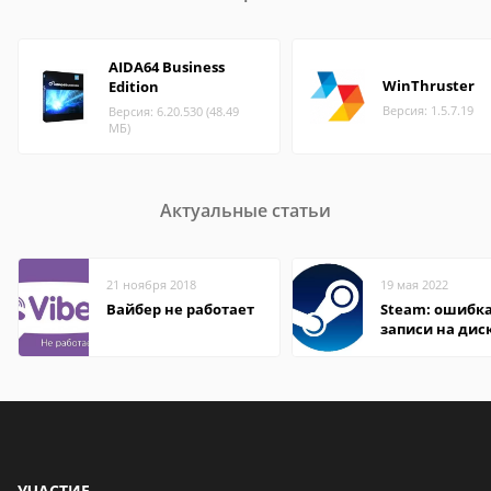
AIDA64 Business
WinThruster
Edition
Версия: 1.5.7.19
Версия: 6.20.530 (48.49
МБ)
Актуальные статьи
21 ноября 2018
19 мая 2022
Вайбер не работает
Steam: ошибка
записи на дис
УЧАСТИЕ