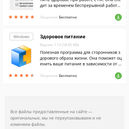
дит за временем беспрерывной работы
и периодически советует выполнить ин
★
★
★
★
★
★
★
★
★
★
тересные и разнообразные упражнени
Лицензия:
Бесплатно
я.
Здоровое питание
Windows
Версия: 1.13 (58.85 МБ)
Полезная программа для сторонников з
дорового образа жизни. Она поможет оц
енить ваше питание в зависимости от р
азных факторов, и внести в него коррек
★
★
★
★
★
★
★
★
★
★
тивы.
Лицензия:
Бесплатно
Все файлы предоставленные на сайте —
оригинальные, мы не переупаковываем и не
изменяем файлы.