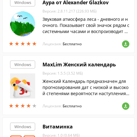
Аура от Alexander Glazkov
Windows
Версия: 2.8.11.217 (226.93 МБ)
Звуковая атмосфера леса - дневного и н
очного. Показывает свой значок рядом с
системными часами и воспроизводит р
еальные божественные звуки девственн
★
★
★
★
★
★
★
★
★
★
ого леса.
Лицензия:
Бесплатно
MaxLim Женский календарь
Windows
Версия: 1.5.5 (3.52 МБ)
Женский Календарь предназначен для
прогнозирования дат с низкой и высоко
й степенями вероятности наступления
беременности, дней начала месячных и
★
★
★
★
★
★
★
★
★
★
дат зачатий.
Лицензия:
Бесплатно
Витаминка
Windows
Версия: 1.0 (0.64 МБ)