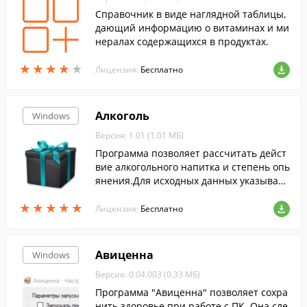
Справочник в виде наглядной таблицы,
дающий информацию о витаминах и ми
нералах содержащихся в продуктах.
★
★
★
★
★
★
★
★
★
★
Лицензия:
Бесплатно
Алкоголь
Windows
Версия: 1.01 (1.01 МБ)
Программа позволяет рассчитать дейст
вие алкогольного напитка и степень опь
янения.Для исходных данных указывает
ся рост, вес, восприимчивость и т.д.
★
★
★
★
★
★
★
★
★
★
Лицензия:
Бесплатно
Авиценна
Windows
Версия: 0.04.003 (0.33 МБ)
Программа "Авиценна" позволяет сохра
нить здоровье при работе с ПК. Она сле