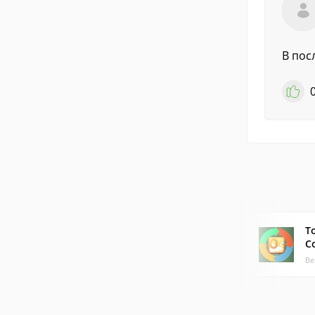
В пос
T
C
Ве