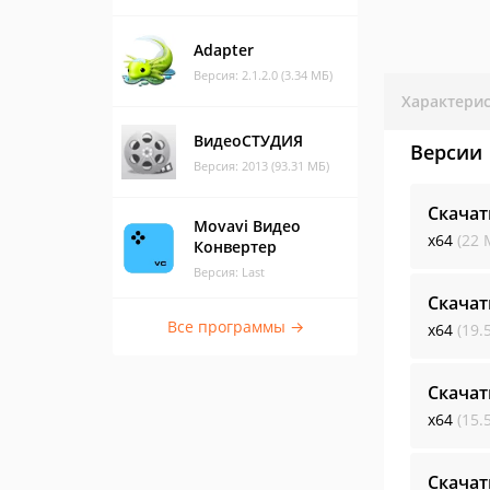
Adapter
Версия: 2.1.2.0 (3.34 МБ)
Характери
ВидеоСТУДИЯ
Версии
Версия: 2013 (93.31 МБ)
Скачат
Movavi Видео
x64
(22 
Конвертер
Версия: Last
Скачат
Все программы →
x64
(19.
Скачат
x64
(15.
Скачат