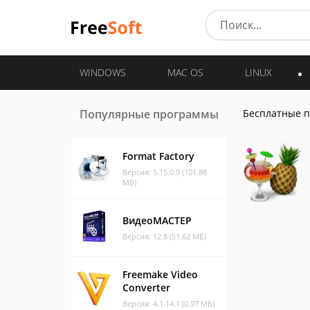
WINDOWS
MAC OS
LINUX
Популярные программы
Бесплатные 
Format Factory
Версия: 5.15.0.0 (101.88
МБ)
ВидеоМАСТЕР
Версия: 12.8 (51.62 МБ)
Freemake Video
Converter
Версия: 4.1.14.1 (0.97 МБ)