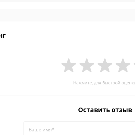
нг
Нажмите, для быстрой оценк
Оставить отзыв
Ваше имя*