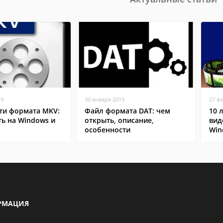
19
30 января 2019
27 ф
ти формата MKV:
Файл формата DAT: чем
10 
ь на Windows и
открыть, описание,
вид
особенности
Win
РМАЦИЯ