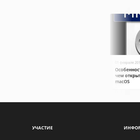
01 февраля 20
Особеннос
чем открыт
macOS
УЧАСТИЕ
ИНФО