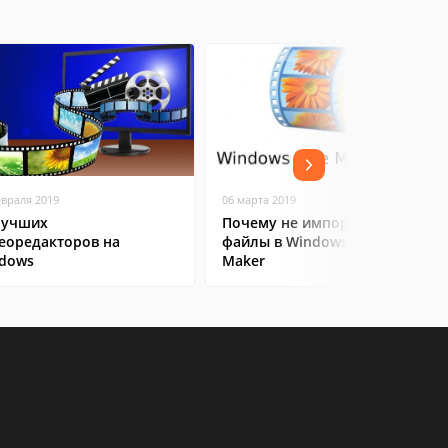
евраля 2019
06 марта 2019
лучших
Почему не импортируются
еоредакторов на
файлы в Windows Movie
dows
Maker