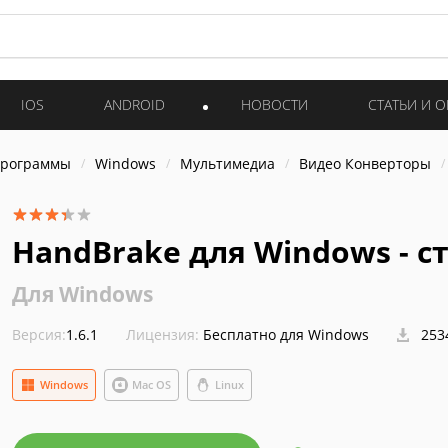
IOS
ANDROID
НОВОСТИ
СТАТЬИ И 
программы
Windows
Мультимедиа
Видео Конверторы
HandBrake для Windows - с
Для Windows
Версия:
1.6.1
Лицензия:
Бесплатно для Windows
253
Windows
Mac OS
Linux