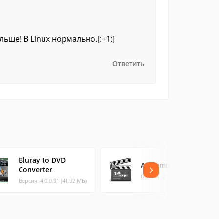
льше! В Linux нормально.[:+1:]
Ответить
Bluray to DVD
Avidemux
Converter
Версия: 2.8.1 (38.14 МБ)
Версия: 4.0.0.91 (41.92 МБ)