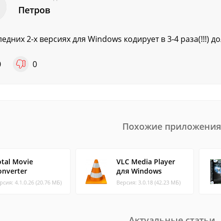
Петров
ледних 2-х версиях для Windows кодирует в 3-4 раза(!!!) до
0
0
Похожие приложения
otal Movie
VLC Media Player
onverter
для Windows
рсия: 4.1.0.26 (20.76 МБ)
Версия: 3.0.18 (42.23 МБ)
Актуальные статьи