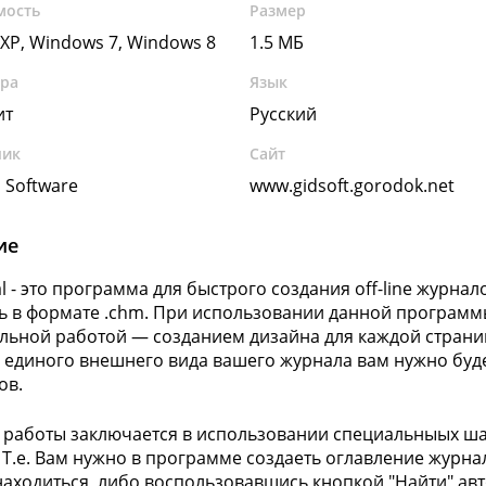
мость
Размер
XP, Windows 7, Windows 8
1.5 МБ
ура
Язык
ит
Русский
чик
Сайт
s Software
www.gidsoft.gorodok.net
ие
al - это программа для быстрого создания off-line журна
ь в формате .chm. При использовании данной программ
льной работой — созданием дизайна для каждой страниц
 единого внешнего вида вашего журнала вам нужно буде
ов.
работы заключается в использовании специальныых ш
 Т.е. Вам нужно в программе создаеть оглавление журнал
аходиться, либо воспользовавшись кнопкой "Найти" ав