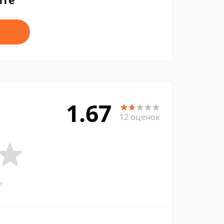
йте
1.67
12 оценок
и