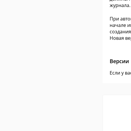
журнала.
При авто
начале и
создания
Новая ве
Версии
Если у в