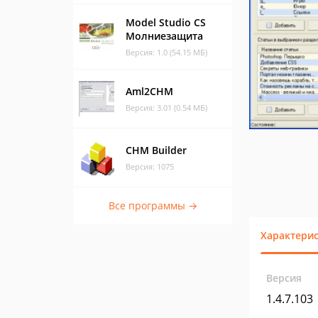
Model Studio CS
Молниезащита
Версия: 1.0 (54.15 МБ)
Aml2CHM
Версия: 3.01 (0.54 МБ)
CHM Builder
Версия: 1075
Все программы →
Характери
Версия
1.4.7.103