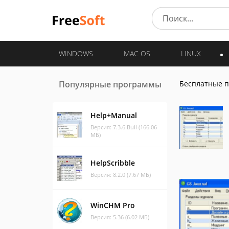
WINDOWS
MAC OS
LINUX
Популярные программы
Бесплатные 
Help+Manual
Версия: 7.3.6 Buil (166.06
МБ)
HelpScribble
Версия: 8.2.0 (7.67 МБ)
WinCHM Pro
Версия: 5.36 (6.02 МБ)