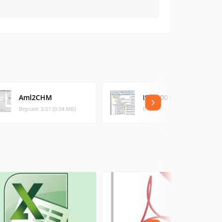
Aml2CHM
ISO 9001 DocFlow
Версия: 3.01 (0.54 МБ)
Версия: 1.0 (46.02 МБ)