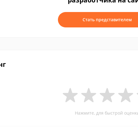
разработчика на са
Стать представителем
нг
Нажмите, для быстрой оценк