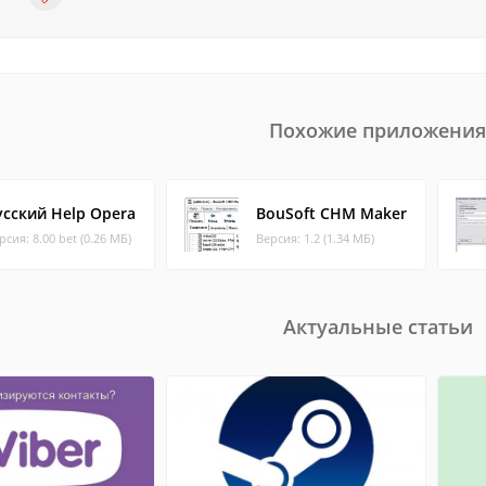
Похожие приложения
усский Help Opera
BouSoft CHM Maker
рсия: 8.00 bet (0.26 МБ)
Версия: 1.2 (1.34 МБ)
Актуальные статьи