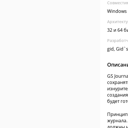
Совмести
Windows 
Архитект
32 и 64 б
Разработ
gid, Gid`
Описан
GS Journ
сохранят
изнурите
создания
будет гот
Принцип 
журнала.
должны н