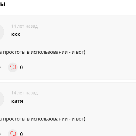
вы
14 лет назад
ккк
а простоты в использовании - и вот)
0
0
14 лет назад
катя
а простоты в использовании - и вот)
0
0