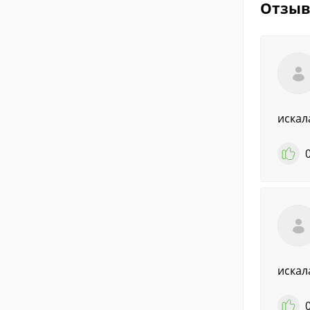
Отзы
искал
искал