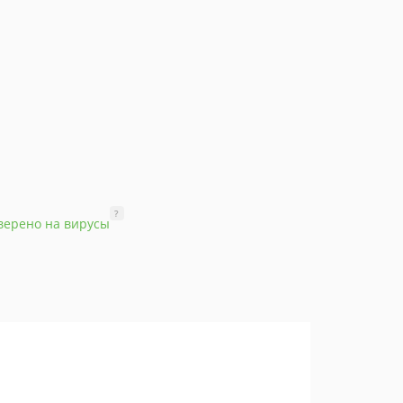
?
верено на вирусы