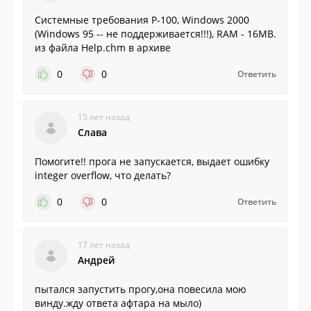
Системные требования P-100, Windows 2000
(Windows 95 -- не поддерживается!!!), RAM - 16MB.
из файла Help.chm в архиве
0
0
Ответить
15 лет назад
Слава
Помогите!! прога не запускается, выдает ошибку
integer overflow, что делать?
0
0
Ответить
17 лет назад
Андрей
пытался запустить прогу,она повесила мою
винду.жду ответа афтара на мыло)