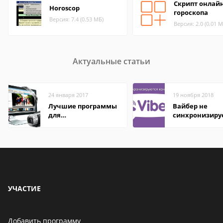
Скрипт онлай
Horoscop
гороскопа
Версия: 7.4 (0.53 МБ)
Версия: 2.0 (0.01 М
Актуальные статьи
24 января 2017
19 ноября 2018
Лучшие программы
Вайбер не
для
синхронизиру
редактирования
контакты
видео: подробные
обзоры
УЧАСТИЕ
Добавить программу