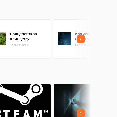
Полцарства за
Кромешная тьма.
принцессу
Никого на борту
Версия: latest
Версия: latest