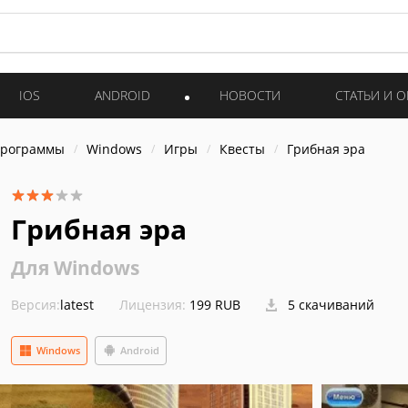
IOS
ANDROID
НОВОСТИ
СТАТЬИ И 
программы
Windows
Игры
Квесты
Грибная эра
Грибная эра
Для Windows
Версия:
latest
Лицензия:
199 RUB
5 скачиваний
Windows
Android