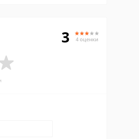
3
4 оценки
и