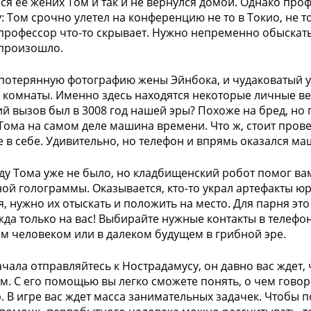
ся ее жених Том и так и не вернулся домой. Однако про
: Том срочно улетел на конференцию не то в Токио, не т
профессор что-то скрывает. Нужно непременно обыскать
 произошло.
потерянную фотографию жены Эйнбока, и чудаковатый у
 комнаты. Именно здесь находятся некоторые личные ве
й вызов был в 3008 год нашей эры? Похоже на бред, но 
Тома на самом деле машина времени. Что ж, стоит прове
е в себе. Удивительно, но телефон и впрямь оказался м
оду Тома уже не было, но кладбищенский робот помог ва
ой голограммы. Оказывается, кто-то украл артефакты юр
я, нужно их отыскать и положить на место. Для парня эт
жда только на вас! Выбирайте нужные контакты в телефон
 человеком или в далеком будущем в грибной эре.
ачала отправляйтесь к Нострадамусу, он давно вас ждет
м. С его помощью вы легко сможете понять, о чем гово
. В игре вас ждет масса занимательных задачек. Чтобы 