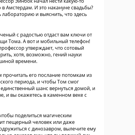
фессор Эйнбок начал нести какую-то
о в Амстердам. И это накануне свадьбы?
 лабораторию и выяснить, что здесь
ченый с радостью отдаст вам ключи от
щи Тома. А вот и мобильный телефон!
профессор утверждает, что сотовый
рить, хотя, возможно, гений науки
ашиной времени.
м прочитать его послание потомкам из
ского периода, и чтобы Том смог
о единственный шанс вернуться домой, и
е, и вы окажетесь в каменном веке с
, чтобы поделиться магическим
рит пещерный человек или даже
подружиться с динозавром, вылечите ему