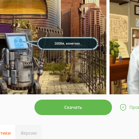
Скачать
Про
стики
Версии