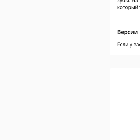
зубы. На
который 
Версии
Если у в