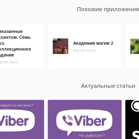
Похожие приложения
аказанные
алантом. Семь
уз.
Академия магии 2
оллекционное
Версия: latest
здание
рсия: latest
Актуальные статьи