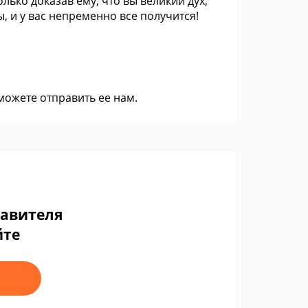
ько доказав ему, что вы великий дух,
, и у вас непременно все получится!
 можете
отправить ее нам
.
тавителя
йте