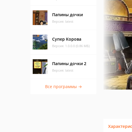
Папины дочки
Версия: latest
Супер Корова
Версия: 1.0.0.0 (0.86 МБ)
Папины дочки 2
Версия: latest
Все программы →
Характери