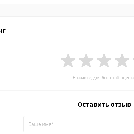
нг
Нажмите, для быстрой оценк
Оставить отзыв
Ваше имя*