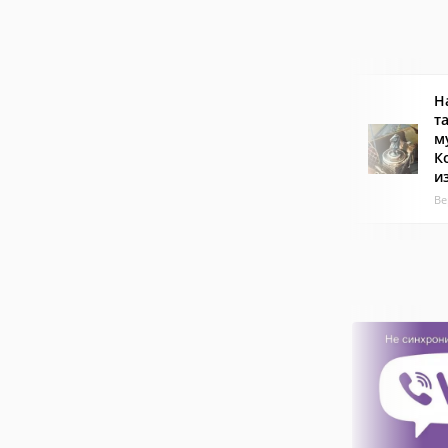
Н
т
м
К
и
Ве