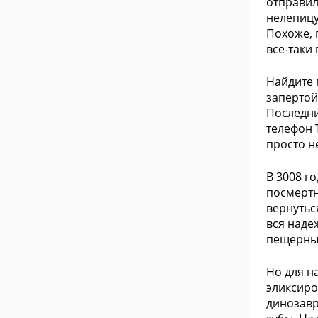
отправил
нелепицу
Похоже, 
все-таки
Найдите 
запертой
Последни
телефон 
просто н
В 3008 г
посмертн
вернутьс
вся наде
пещерным
Но для н
эликсиро
динозавр