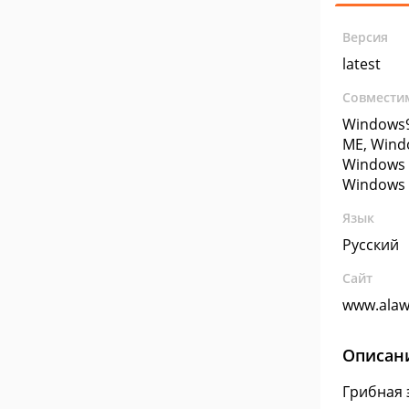
Версия
latest
Совмести
Windows9
ME, Wind
Windows 
Windows 
Язык
Русский
Сайт
www.alaw
Описан
Грибная 