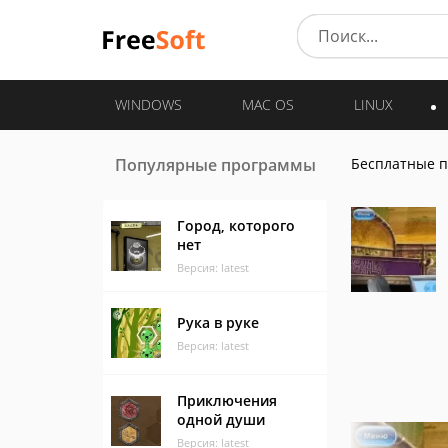
WINDOWS
MAC OS
LINUX
Популярные программы
Бесплатные 
Город, которого
нет
Версия: latest
Рука в руке
Версия: latest
Приключения
одной души
Версия: latest