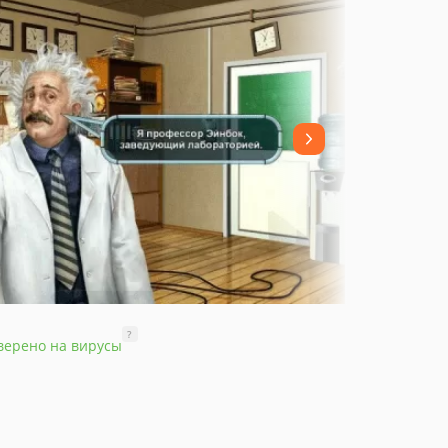
?
верено на вирусы