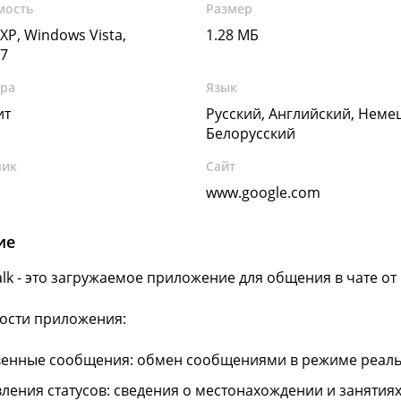
мость
Размер
XP, Windows Vista,
1.28 МБ
7
ура
Язык
ит
Русский, Английский, Неме
Белорусский
чик
Сайт
www.google.com
ие
alk - это загружаемое приложение для общения в чате от
ости приложения:
енные сообщения: обмен сообщениями в режиме реаль
ления статусов: сведения о местонахождении и занятиях