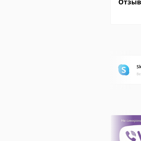
Отзы
S
Ве