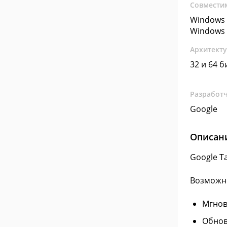
Совмести
Windows 
Windows 
Архитект
32 и 64 б
Разработ
Google
Описан
Google T
Возможн
Мгнов
Обнов