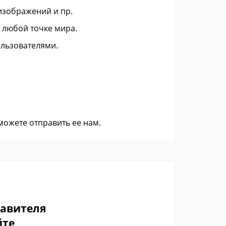
изображений и пр.
в любой точке мира.
льзователями.
 можете
отправить ее нам
.
тавителя
йте