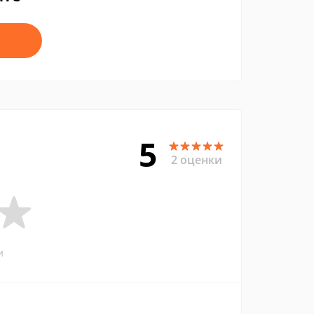
5
2 оценки
и