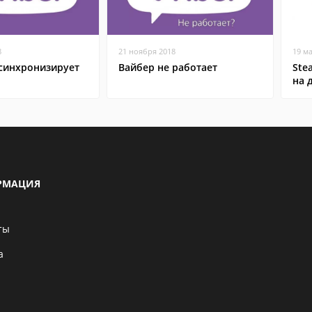
8
21 ноября 2018
19 м
 синхронизирует
Вайбер не работает
Ste
на 
РМАЦИЯ
ты
а