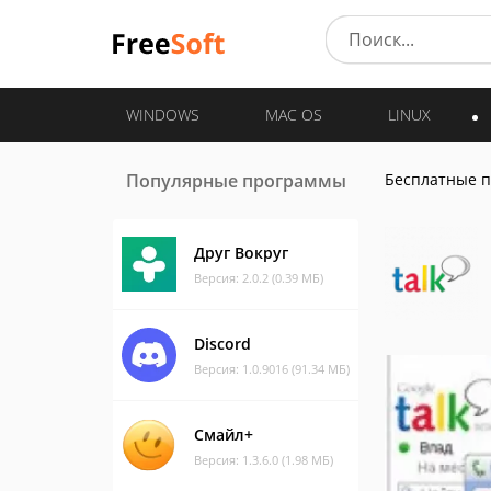
WINDOWS
MAC OS
LINUX
Популярные программы
Бесплатные 
Друг Вокруг
Версия: 2.0.2 (0.39 МБ)
Discord
Версия: 1.0.9016 (91.34 МБ)
Смайл+
Версия: 1.3.6.0 (1.98 МБ)