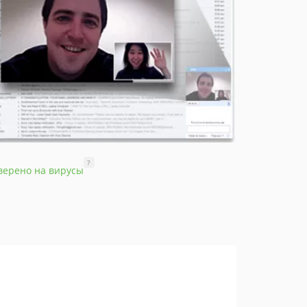
?
верено на вирусы