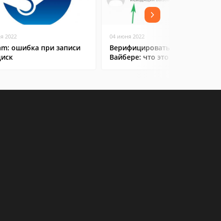
ая 2022
04 июня 2022
am: ошибка при записи
Верифицировать контакт в
диск
Вайбере: что это значит