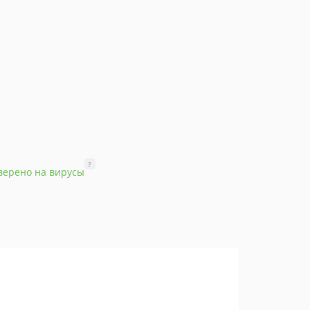
?
верено на вирусы