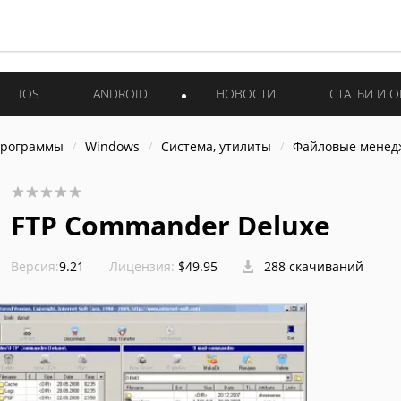
IOS
ANDROID
НОВОСТИ
СТАТЬИ И 
программы
Windows
Система, утилиты
Файловые мене
FTP Commander Deluxe
Версия:
9.21
Лицензия:
$49.95
288 скачиваний