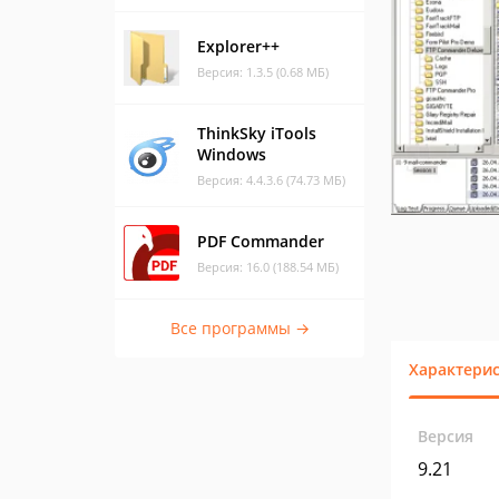
Explorer++
Версия: 1.3.5 (0.68 МБ)
ThinkSky iTools
Windows
Версия: 4.4.3.6 (74.73 МБ)
PDF Commander
Версия: 16.0 (188.54 МБ)
Все программы →
Характери
Версия
9.21