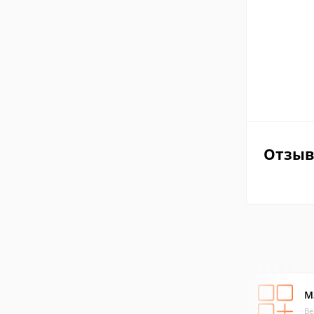
Отзы
M
Ве