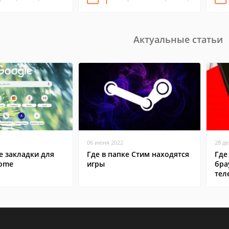
Актуальные статьи
06 июня 2022
28 д
е закладки для
Где в папке Стим находятся
Где
rome
игры
бра
тел