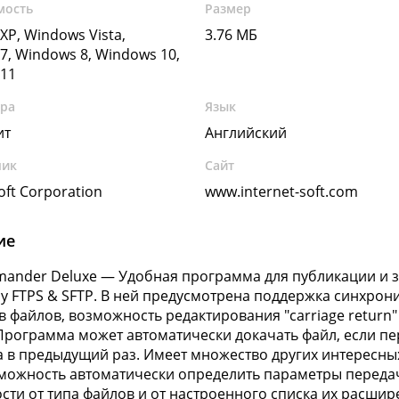
мость
Размер
XP, Windows Vista,
3.76 МБ
7, Windows 8, Windows 10,
11
ура
Язык
ит
Английский
чик
Сайт
oft Corporation
www.internet-soft.com
ие
ander Deluxe — Удобная программа для публикации и з
у FTPS & SFTP. В ней предусмотрена поддержка синхро
в файлов, возможность редактирования "carriage return"
Программа может автоматически докачать файл, если п
 в предыдущий раз. Имеет множество других интересн
можность автоматически определить параметры передачи 
сти от типа файлов и от настроенного списка их расшир