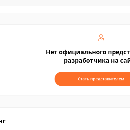
Нет официального предс
разработчика на са
Стать представителем
нг