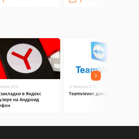
екабря 2018
27 февраля 2019
 закладки в Яндекс
Teamviewer для Ubuntu
узере на Андроид
ефон