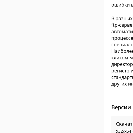
ошибки в
В разных
ftp-серв
автомати
процессе
специаль
Наиболее
кликом м
директор
регистр 
стандарт
других и
Версии
Скачат
x32/x64