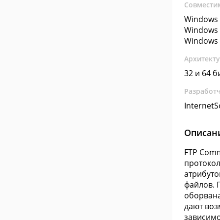
Совмести
Windows 
Windows 
Windows 
Архитект
32 и 64 б
Разработ
InternetS
Описан
FTP Comm
протокол
атрибуто
файлов. 
оборвана
дают воз
зависимо