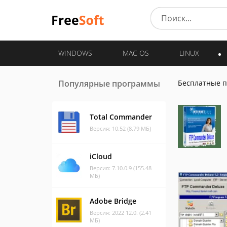
WINDOWS
MAC OS
LINUX
Популярные программы
Бесплатные 
Total Commander
Версия: 10.52 (8.79 МБ)
iCloud
Версия: 7.10.0.9 (155.48
МБ)
Adobe Bridge
Версия: 2022 12.0. (2.41
МБ)