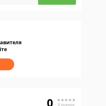
тавителя
йте
0
0 оценок