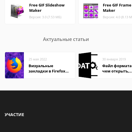
Free GIF Slideshow
Free GIF Frame
Maker
Maker
Версия: 3.0 (7.53 МБ)
Версия: 4.0 (8.13 М
Актуальные статьи
25 мая 2022
30 января 2019
Визуальные
Файл формата
закладки в Firefox
чем открыть,
Mozilla
описание,
особенности
УЧАСТИЕ