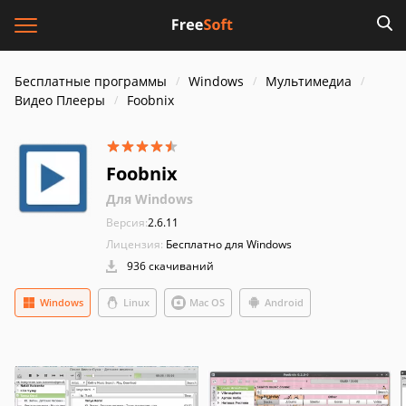
Бесплатные программы
Windows
Мультимедиа
Видео Плееры
Foobnix
Foobnix
Для Windows
Версия:
2.6.11
Лицензия:
Бесплатно для Windows
936 скачиваний
Windows
Linux
Mac OS
Android