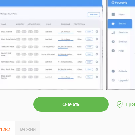
Скачать
Про
стики
Версии