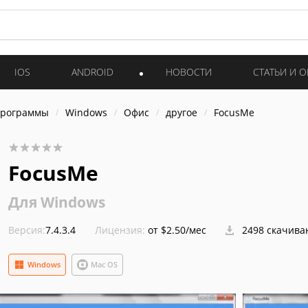
IOS
ANDROID
НОВОСТИ
СТАТЬИ И 
программы
Windows
Офис
другое
FocusMe
FocusMe
Для Windows
Версия:
7.4.3.4
Лицензия:
от $2.50/мес
2498 скачива
Windows
Mac OS