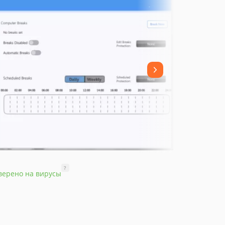
?
верено на вирусы