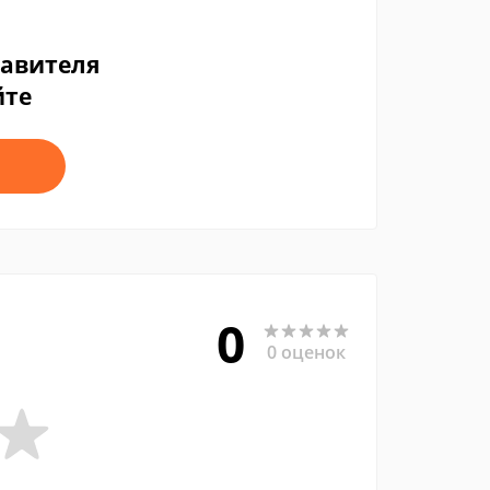
тавителя
йте
0
0 оценок