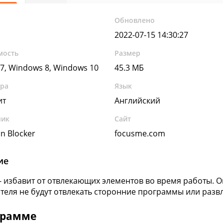
Обновлено
2022-07-15 14:30:27
мость
Размер
7, Windows 8, Windows 10
45.3 МБ
ура
Язык
ит
Английский
чик
Сайт
on Blocker
focusme.com
ие
- избавит от отвлекающих элементов во время работы. Он
теля не будут отвлекать сторонние программы или развл
грамме