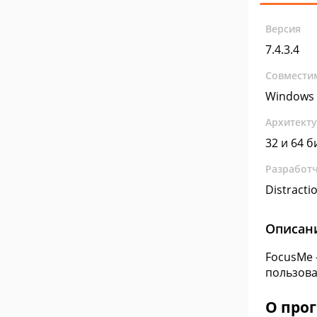
Версия
7.4.3.4
Совмести
Windows 
Архитект
32 и 64 б
Разработ
Distracti
Описан
FocusMe 
пользова
О про