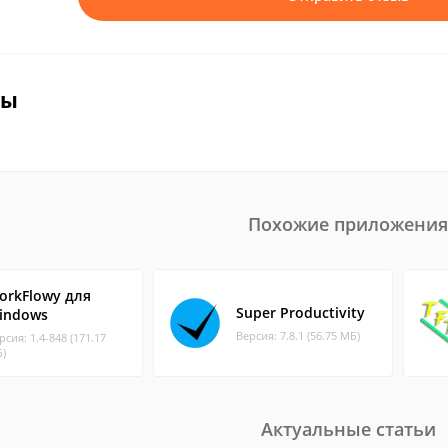
вы
Похожие приложения
orkFlowy для
Super Productivity
indows
Версия: 7.8.1 (56.75 МБ)
рсия: 1.4-848 (171.17
)
Актуальные статьи