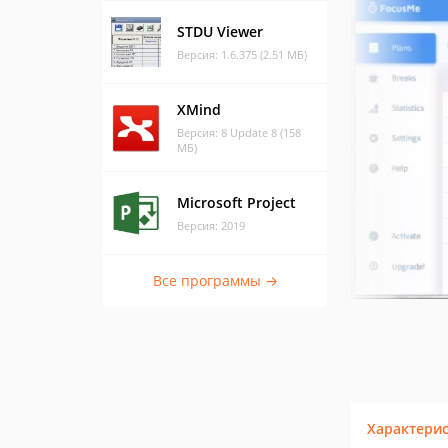
STDU Viewer
Версия: 1.6.375 (2.51 МБ)
XMind
Версия: 8 Update 8 (158
МБ)
Microsoft Project
Версия: 2019
Все программы →
Характери