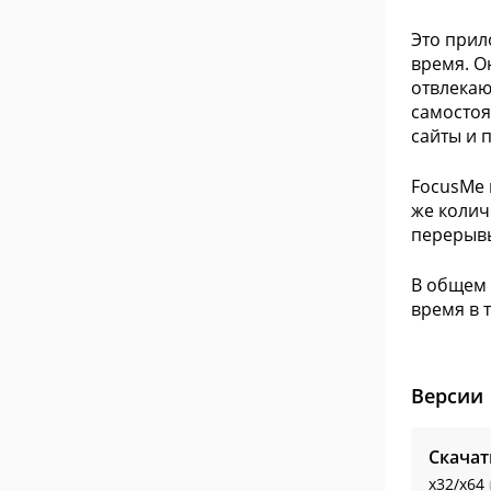
Это прил
время. О
отвлекаю
самостоя
сайты и 
FocusMe 
же колич
перерывы
В общем 
время в 
Версии
Скача
x32/x64