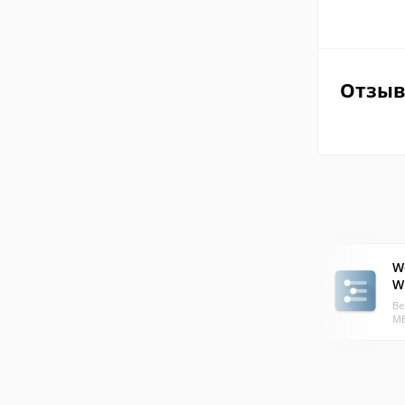
Отзы
W
W
Ве
МБ