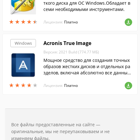
ткого диска для ОС Windows.Обладает в
семи необходимыми инструментами.
★
★
★
★
★
★
★
★
★
★
Лицензия:
Платно
Acronis True Image
Windows
Версия: 2021 Build (774.77 МБ)
Мощное средство для создания точных
образов жестких дисков и отдельных ра
зделов, включая абсолютно все данные,
приложения и операционные системы.
★
★
★
★
★
★
★
★
★
★
Лицензия:
Платно
Все файлы предоставленные на сайте —
оригинальные, мы не переупаковываем и не
изменяем файлы.