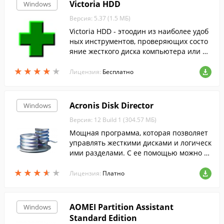
Victoria HDD
Windows
Версия: 5.37 (1.5 МБ)
Victoria HDD - этоодин из наиболее удоб
ных инструментов, проверяющих состо
яние жесткого диска компьютера или но
утбука.
★
★
★
★
★
★
★
★
★
★
Лицензия:
Бесплатно
Acronis Disk Director
Windows
Версия: 12 Build 1 (304.57 МБ)
Мощная программа, которая позволяет
управлять жесткими дисками и логическ
ими разделами. С ее помощью можно н
астроить конфигурацию разделов и дис
★
★
★
★
★
★
★
★
★
★
ков, восстановить или клонировать их....
Лицензия:
Платно
AOMEI Partition Assistant
Windows
Standard Edition