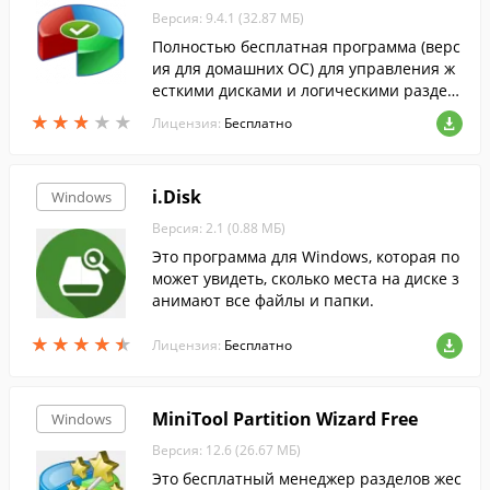
Версия: 9.4.1 (32.87 МБ)
Полностью бесплатная программа (верс
ия для домашних ОС) для управления ж
есткими дисками и логическими раздел
ами.
★
★
★
★
★
★
★
★
★
★
Лицензия:
Бесплатно
i.Disk
Windows
Версия: 2.1 (0.88 МБ)
Это программа для Windows, которая по
может увидеть, сколько места на диске з
анимают все файлы и папки.
★
★
★
★
★
★
★
★
★
★
Лицензия:
Бесплатно
MiniTool Partition Wizard Free
Windows
Версия: 12.6 (26.67 МБ)
Это бесплатный менеджер разделов жес