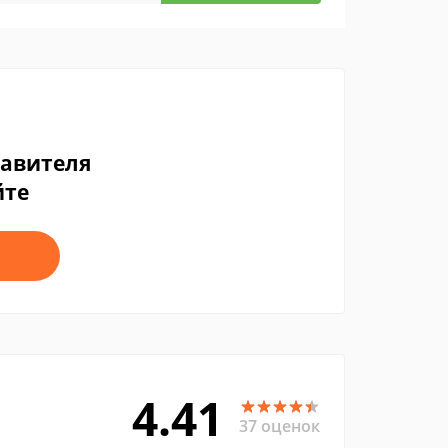
тавителя
йте
4.41
37 оценок