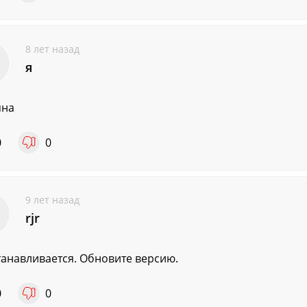
8 лет назад
я
яна
0
0
9 лет назад
rjr
танавливается. Обновите версию.
0
0