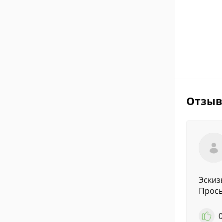
Отзы
Эскиз
Прось