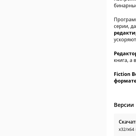
бинарные
Программ
серии, д
редакти
ускоряют
Редакто
книга, а
Fiction 
формате 
Версии
Скачат
x32/x64