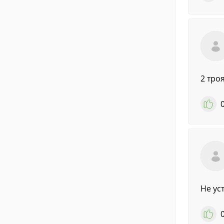
2 тро
Не ус