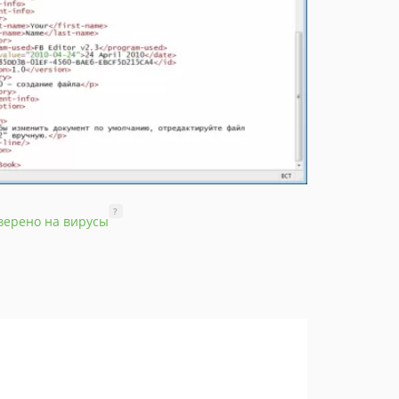
?
верено на вирусы