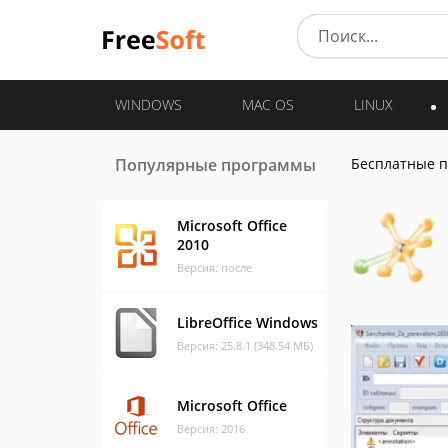
WINDOWS
MAC OS
LINUX
Популярные программы
Бесплатные 
Microsoft Office
2010
Версия: после
LibreOffice Windows
Версия: 25.8.1 (348.54 МБ)
Microsoft Office
Версия: 2016