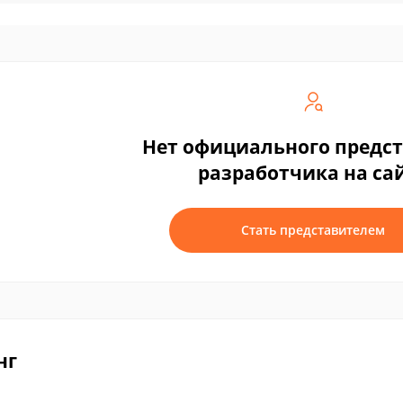
Нет официального предс
разработчика на са
Стать представителем
нг