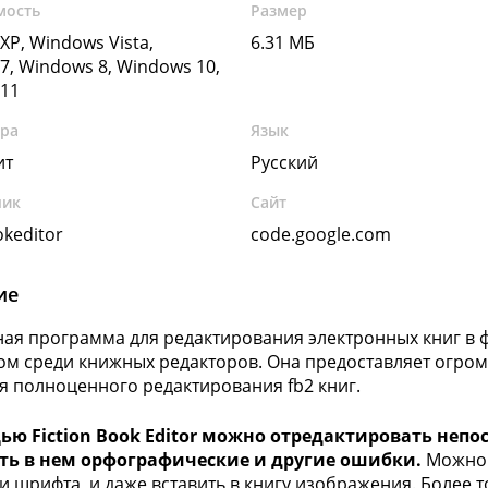
мость
Размер
XP, Windows Vista,
6.31 МБ
7, Windows 8, Windows 10,
11
ура
Язык
ит
Русский
чик
Сайт
okeditor
code.google.com
ие
ая программа для редактирования электронных книг в 
ом среди книжных редакторов. Она предоставляет огро
я полноценного редактирования fb2 книг.
ью Fiction Book Editor можно отредактировать непо
ть в нем орфографические и другие ошибки.
Можно 
и шрифта, и даже вставить в книгу изображения. Более т