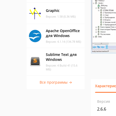
Graphic
Версия: 1.58 (0.36 МБ)
Apache OpenOffice
для Windows
Версия: 4.1.14 (134.78 МБ)
Sublime Text для
Windows
Версия: 4 Build 41 (15.6
МБ)
Все программы →
Характери
Версия
2.6.6