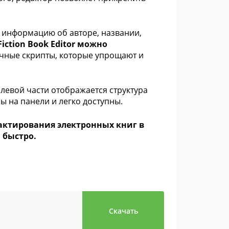
 информацию об авторе, названии,
iction Book Editor можно
ичные скрипты, которые упрощают и
левой части отображается структура
ны на панели и легко доступны.
дактирования электронных книг в
и быстро.
Скачать