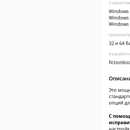
Совмести
Windows 
Windows 
Windows 
Архитект
32 и 64 б
Разработ
fictionbo
Описан
Это мощн
стандарт
опций дл
С помощ
исправи
настройк