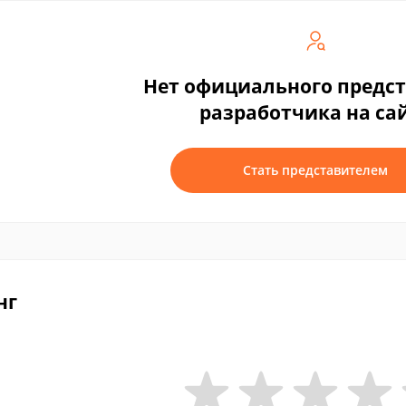
Нет официального предс
разработчика на са
Стать представителем
нг