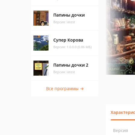
Папины дочки
Версия: latest
Супер Корова
Версия: 1.0.0.0 (0.86 МБ)
Папины дочки 2
Версия: latest
Все программы →
Характери
Версия