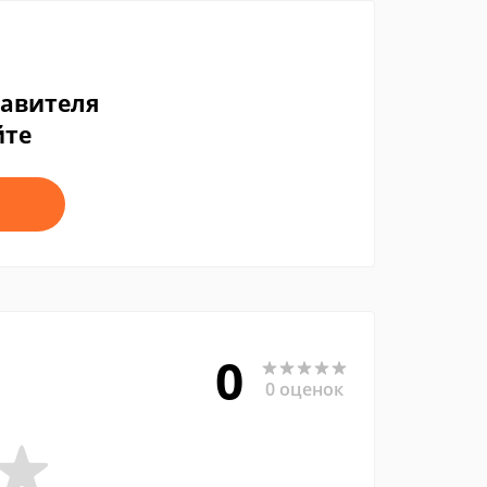
тавителя
йте
0
0 оценок