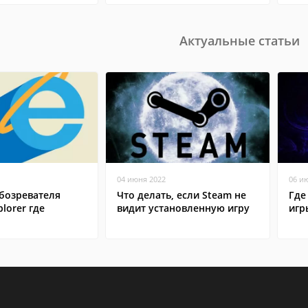
Актуальные статьи
04 июня 2022
06 и
бозревателя
Что делать, если Steam не
Где
plorer где
видит установленную игру
игр