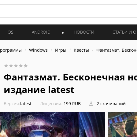
IOS
ANDROID
НОВОСТИ
СТАТЬИ И 
программы
Windows
Игры
Квесты
Фантазмат. Бескон
Фантазмат. Бесконечная н
издание latest
Версия:
latest
Лицензия:
199 RUB
2 скачиваний