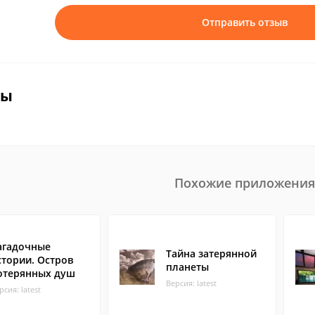
Отправить отзыв
вы
Похожие приложения
агадочные
Тайна затерянной
стории. Остров
планеты
отерянных душ
Версия: latest
рсия: latest