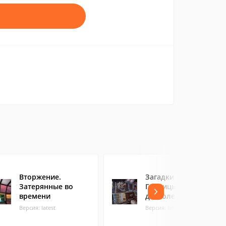
Вторжение.
Загадки разума.
Затерянные во
Границы
времени
дозволенного
Версия: latest
Версия: latest