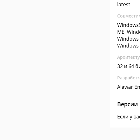
latest
Совмести
Windows9
ME, Wind
Windows 
Windows 
Архитект
32 и 64 б
Разработ
Alawar En
Версии
Если у в