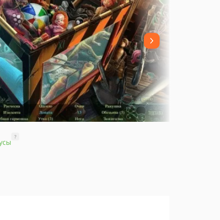
?
усы