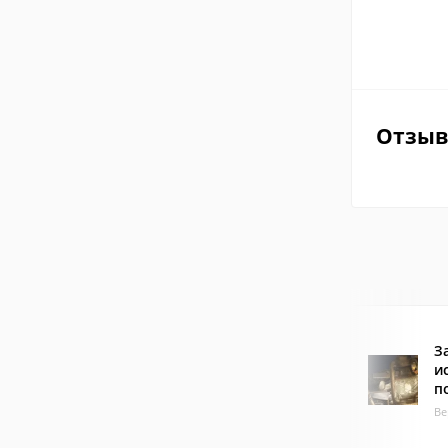
Отзы
З
и
п
Ве