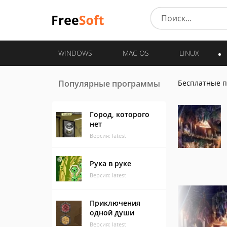
WINDOWS
MAC OS
LINUX
Популярные программы
Бесплатные 
Город, которого
нет
Версия: latest
Рука в руке
Версия: latest
Приключения
одной души
Версия: latest