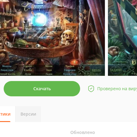
Скачать
Проверено на вир
стики
Версии
Обновлено