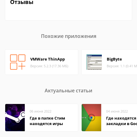
Отзывы
Похожие приложения
VMWare ThinApp
BigByte
Версия: 5.2.3 (17.36 МБ)
Версия: 1.1 (0.41 М
Актуальные статьи
06 июня 2022
04 июня 2022
Где в папке Стим
Где находятся
находятся игры
закладки в Go
Chrome