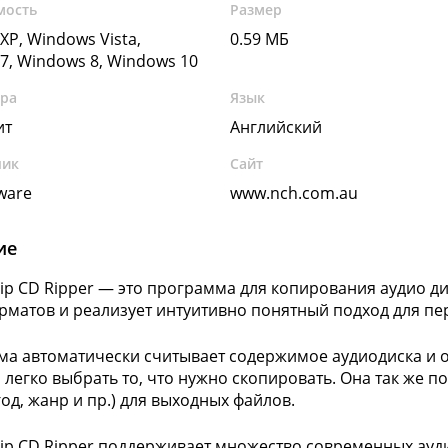
мость
Размер
XP, Windows Vista,
0.59 МБ
7, Windows 8, Windows 10
ура
Язык
ит
Английский
чик
Сайт
ware
www.nch.com.au
ие
Rip CD Ripper — это программа для копирования аудио д
рматов и реализует интуитивно понятный подход для пе
а автоматически считывает содержимое аудиодиска и от
 легко выбрать то, что нужно скопировать. Она так же п
год, жанр и пр.) для выходных файлов.
Rip CD Ripper поддерживает множество современных ауд