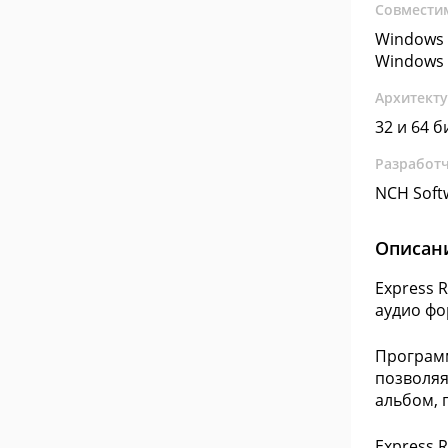
Совмести
Windows 
Windows 
Архитект
32 и 64 б
Разработ
NCH Soft
Описан
Express 
аудио фо
Программ
позволяя
альбом, 
Express 