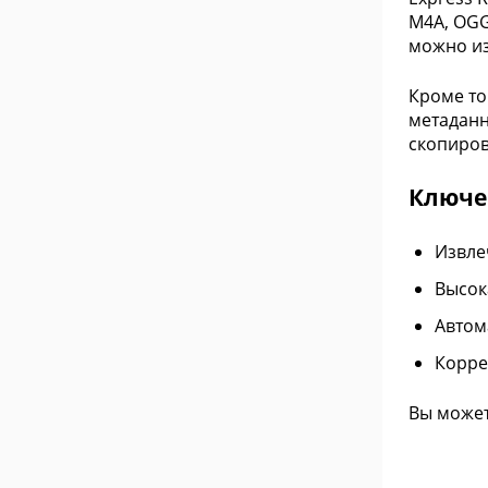
M4A, OGG
можно из
Кроме то
метаданн
скопиров
Ключе
Извле
Высок
Автом
Корре
Вы может