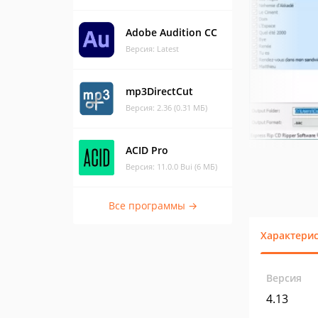
Adobe Audition CC
Версия: Latest
mp3DirectCut
Версия: 2.36 (0.31 МБ)
ACID Pro
Версия: 11.0.0 Bui (6 МБ)
Все программы →
Характери
Версия
4.13