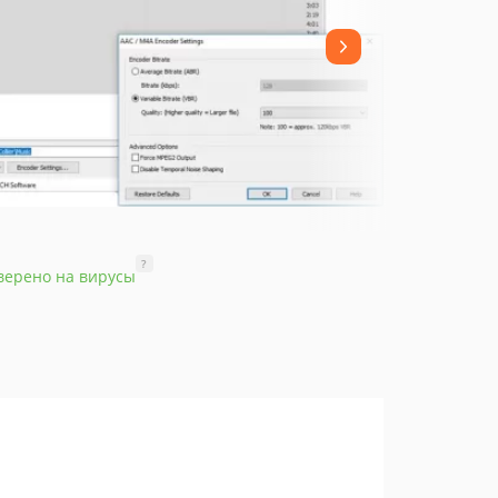
?
верено на вирусы