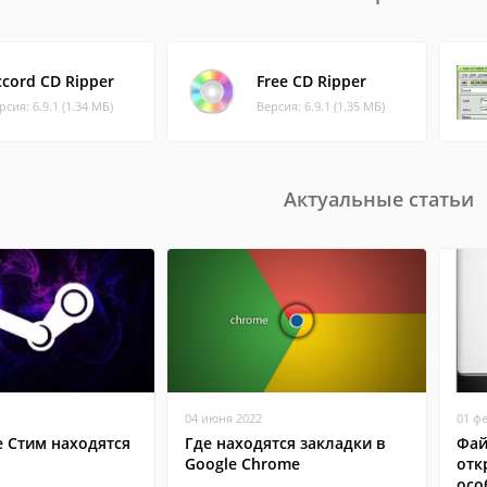
ccord CD Ripper
Free CD Ripper
рсия: 6.9.1 (1.34 МБ)
Версия: 6.9.1 (1.35 МБ)
Актуальные статьи
04 июня 2022
01 ф
е Стим находятся
Где находятся закладки в
Фай
Google Chrome
отк
осо