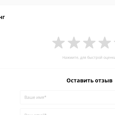
нг
Нажмите, для быстрой оценк
Оставить отзыв
Ваше имя*