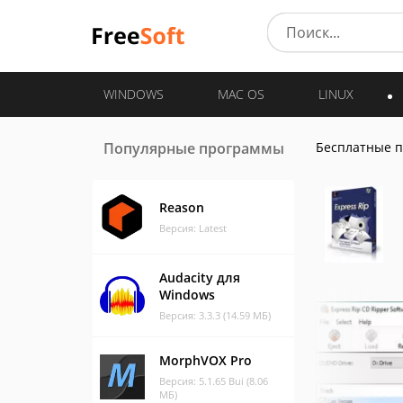
WINDOWS
MAC OS
LINUX
Популярные программы
Бесплатные 
Reason
Версия: Latest
Audacity для
Windows
Версия: 3.3.3 (14.59 МБ)
MorphVOX Pro
Версия: 5.1.65 Bui (8.06
МБ)