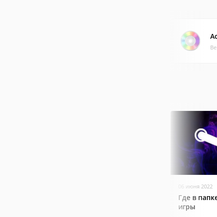
A
Ве
06 июня 2022
Где в папк
игры