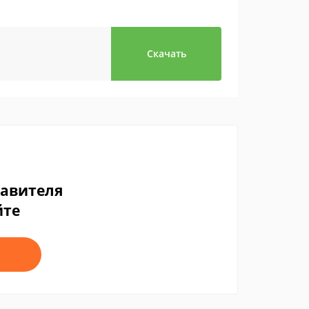
Скачать
тавителя
йте