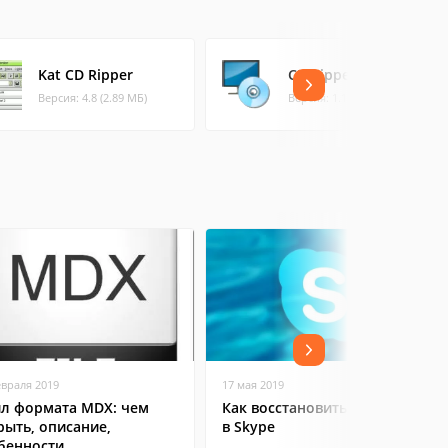
Kat CD Ripper
CD Ripper
Версия: 4.8 (2.89 МБ)
Версия: 1.1 (7.15 МБ)
евраля 2019
17 мая 2019
л формата MDX: чем
Как восстановить контакты
рыть, описание,
в Skype
бенности