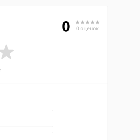
0
0 оценок
и