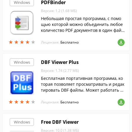
PDFBinder
Windows
Версия: 1.2 (1.68 МБ)
Небольшая простая программа, с помо
щью которой можно объединить любое
количество PDF документов в один фай
л. Можно объединить любое количество
★
★
★
★
★
★
★
★
★
★
документов.
Лицензия:
Бесплатно
DBF Viewer Plus
Windows
Версия: 1.74 (2.77 МБ)
Бесплатная портативная программа, ко
торая позволяет просматривать и редак
тировать DBF файлы. Может работать с
флешки, внешнего жесткого диска или д
★
★
★
★
★
★
★
★
★
★
ругого носителя.
Лицензия:
Бесплатно
Free DBF Viewer
Windows
Версия: 10.0 (1.38 МБ)