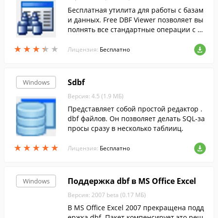
Бесплатная утилита для работы с базам
и данных. Free DBF Viewer позволяет вы
полнять все стандартные операции с Б
Д, экспортировать/импортировать данн
★
★
★
★
★
★
★
★
★
★
ые и составлять SQL-запросы.
Лицензия:
Бесплатно
Sdbf
Windows
Версия: 4.5 (1.9 МБ)
Представляет собой простой редактор .
dbf файлов. Он позволяет делать SQL-за
просы сразу в несколько таблииц.
★
★
★
★
★
★
★
★
★
★
Лицензия:
Бесплатно
Поддержка dbf в MS Office Excel
Windows
Версия: 2007 beta (0.17 МБ)
В MS Office Excel 2007 прекращена подд
ержка dbf. Пакет компенсирует это реш