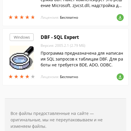
ение Microsoft. zjvcst.dll, надстройка для
Excel (xla), две Excel-книги с примерами.
★
★
★
★
★
★
★
★
★
★
Редактор dbf-файлов dbfedi...
Лицензия:
Бесплатно
DBF - SQL Expert
Windows
Версия: 2005.2.1 (2.79 МБ)
Программа предназначена для написан
ия SQL запросов к таблицам DBF. Для ра
боты не требуется BDE, ADO, ODBC.
★
★
★
★
★
★
★
★
★
★
Лицензия:
Бесплатно
Все файлы предоставленные на сайте —
оригинальные, мы не переупаковываем и не
изменяем файлы.