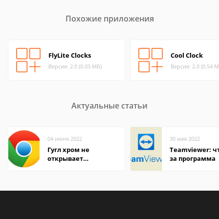
Похожие приложения
FlyLite Clocks
Cool Clock
Версия: 2.0 (0.03 МБ)
Версия: 2.0 (0.54 М
Актуальные статьи
04 июня 2022
30 мая 2022
Гугл хром не
Teamviewer: чт
открывает
за программа
страницы