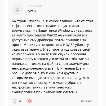
9 лет назад
Еуген
Быстрая штуковина, и самое главное, что от этой
софтины есть толк в плане защиты. Долгое
время сидел на Защитнике Windows, сидел, пока
какой-то простецкий Win32 не уничтожил все
доступные ему драйвера, потом принялся за
проги. Мелочь, а неприятно, а НОД32 убил эту
гадость за минуту. И вот почти год хоть за свой
комп спокоен. Ну на всякий случай прогонял
первые пару месяцев утилитой от Вэба, так он
паниковал только на файлы с незнакомым для
него расширением, и все. Ну и теперь Есету
больше доверяю, конечно, чем другим с
которыми имел до этого дело. А товарищу, что
вот ниже писал скажу, что можно убрать в
настройках галку с автоматического
сканирования при включении системы.
4
3
Ответить