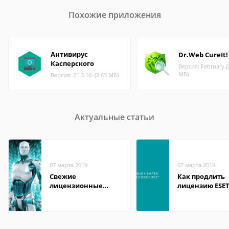
Похожие приложения
Антивирус
Dr.Web CureIt!
Касперского
Версия: February (
МБ)
Версия: 21.3.10. (2.63 МБ)
Актуальные статьи
07 марта 2019
07 марта 2019
Свежие
Как продлить
лицензионные
лицензию ESE
ключи для ESET
NOD32 Smart
NOD32 Internet
Security беспл
Security до 2019-2020
на год
года