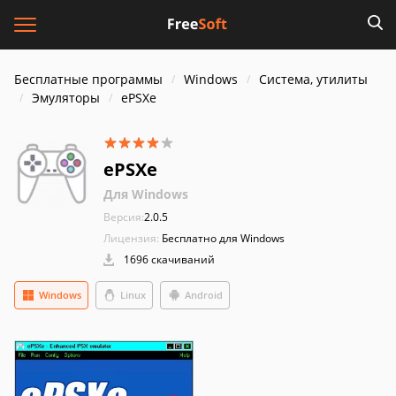
Бесплатные программы
Windows
Система, утилиты
Эмуляторы
ePSXe
ePSXe
Для Windows
Версия:
2.0.5
Лицензия:
Бесплатно для Windows
1696 скачиваний
Windows
Linux
Android