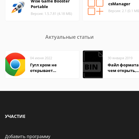
Wise Game Booster
csManager
Portable
Версия: 2.1 (0.1 МБ
Версия: 1.5.7.81 (4.18 МБ)
Актуальные статьи
04 июня 2022
30 января 2019
Гугл хром не
Файл формата 
открывает
чем открыть,
страницы
описание,
особенности
УЧАСТИЕ
Добавить программу