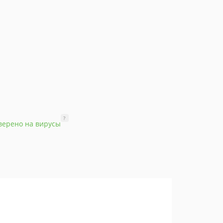
?
верено на вирусы