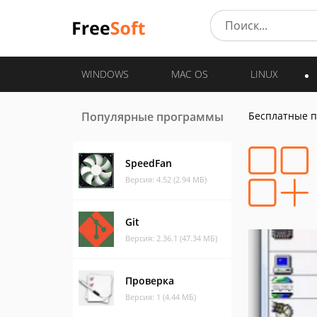
WINDOWS
MAC OS
LINUX
Популярные программы
Бесплатные 
SpeedFan
Версия: 4.52 (2.94 МБ)
Git
Версия: 2.36.1 (47.34 МБ)
Проверка
Версия: 1 (4.44 МБ)