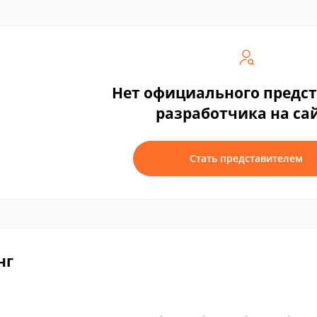
Нет официального предс
разработчика на са
Стать представителем
нг