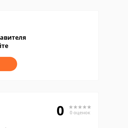
тавителя
йте
0
0 оценок