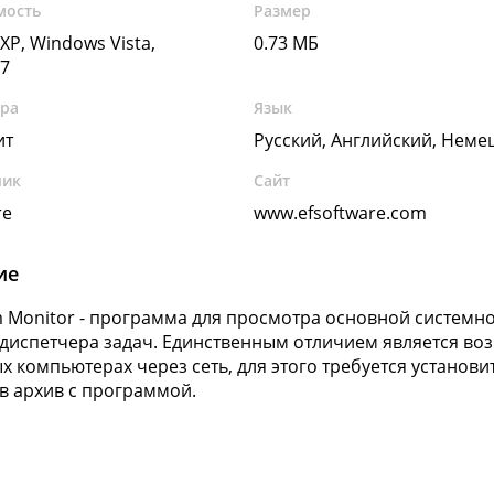
мость
Размер
XP, Windows Vista,
0.73 МБ
7
ура
Язык
ит
Русский, Английский, Неме
чик
Сайт
re
www.efsoftware.com
ие
m Monitor - программа для просмотра основной системн
диспетчера задач. Единственным отличием является в
х компьютерах через сеть, для этого требуется установ
в архив с программой.