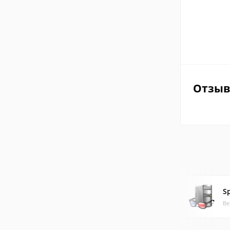
Отзы
S
Ве