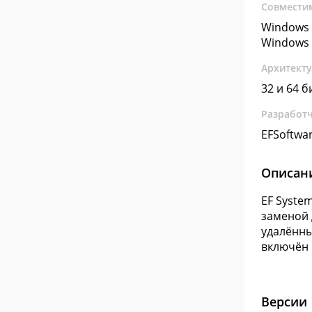
Совмести
Windows 
Windows 
Архитект
32 и 64 б
Разработ
EFSoftwa
Описан
EF Syste
заменой 
удалённы
включён 
Версии