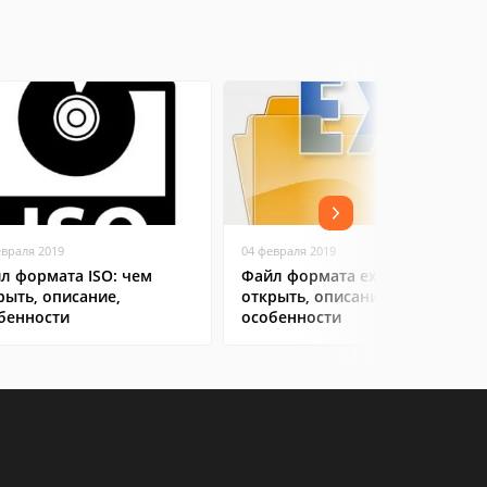
евраля 2019
04 февраля 2019
л формата ISO: чем
Файл формата exe: чем
рыть, описание,
открыть, описание,
бенности
особенности