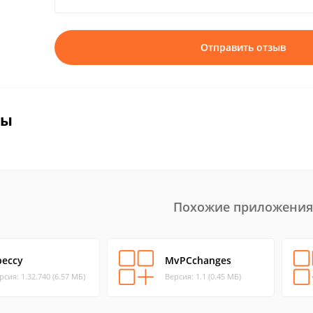
Отправить отзыв
вы
Похожие приложения
peccy
MvPCchanges
рсия: 1.32.740 (6.57 МБ)
Версия: 1.1 (0.45 МБ)