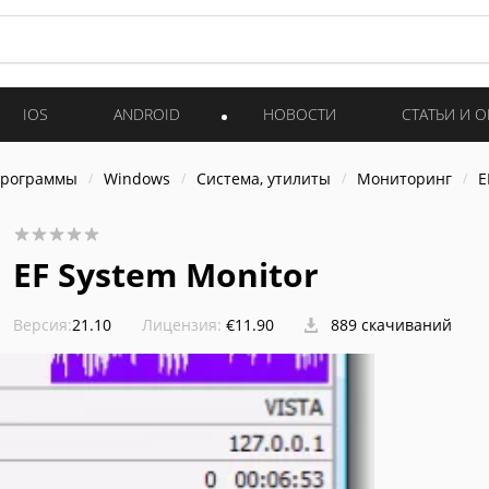
IOS
ANDROID
НОВОСТИ
СТАТЬИ И 
программы
Windows
Система, утилиты
Мониторинг
E
EF System Monitor
Версия:
21.10
Лицензия:
€11.90
889 скачиваний