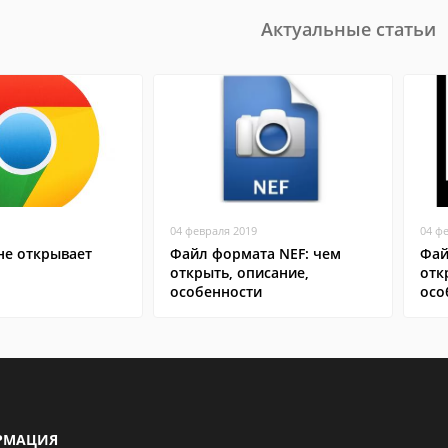
Актуальные статьи
04 февраля 2019
04 ф
не открывает
Файл формата NEF: чем
Фай
открыть, описание,
отк
особенности
осо
РМАЦИЯ