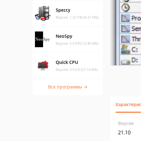
Speccy
Версия: 1.32.740 (6.57 МБ)
NeoSpy
Версия: 5.9 PRO (3.48 МБ)
Quick CPU
Версия: 3.5.0.0 (27.14 МБ)
Все программы →
Характери
Версия
21.10