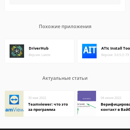
Похожие приложения
DriverHub
ATIc Install Too
Версия: Latest
Версия: 3.0.5 (1.73
Актуальные статьи
30 мая 2022
04 июня 2022
Teamviewer: что это
Верифициров
за программа
контакт в Вай
что это значит