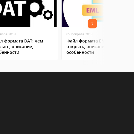
нваря 2019
05 февраля 2019
л формата DAT: чем
Файл формата EML: чем
рыть, описание,
открыть, описание,
бенности
особенности