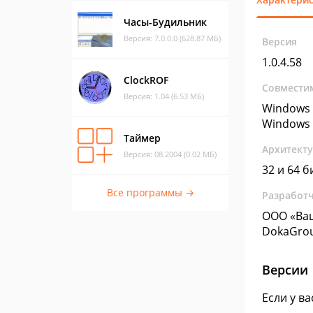
Часы-Будильник
Версия: 7.0.0.0 (628.87 МБ)
Версия
1.0.4.58
ClockROF
Совмести
Версия: 1.04 (6.53 МБ)
Windows 
Windows 
Таймер
Архитект
Версия: 08.2004 (0.02 МБ)
32 и 64 б
Все программы →
Разработ
ООО «Ваш
DokaGro
Версии
Если у в