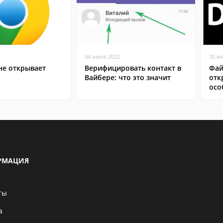
04 июня 2022
30 я
не открывает
Верифицировать контакт в
Фай
Вайбере: что это значит
отк
осо
РМАЦИЯ
ты
а