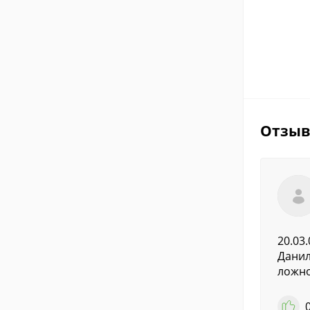
Отзы
20.03
Данил
ложно