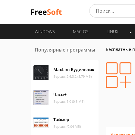
WINDOWS
MAC OS
LINUX
Популярные программы
Бесплатные 
MaxLim Будильник
Версия: 2.6.3.2 (5.79 МБ)
Часы+
Версия: 1.0 (0.3 МБ)
Таймер
Версия: (0.04 МБ)
Характери