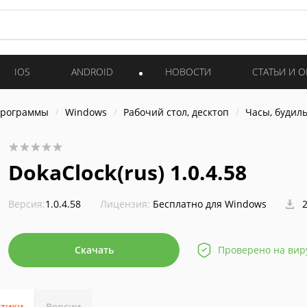
IOS
ANDROID
НОВОСТИ
СТАТЬИ И 
программы
Windows
Рабочий стол, десктоп
Часы, будил
DokaClock(rus) 1.0.4.58
Версия:
1.0.4.58
Лицензия:
Бесплатно для Windows
2
Скачать
Проверено на вир
стики
Версии