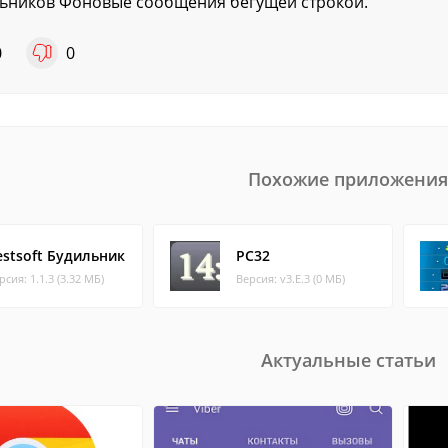
ьников Фоновые сообщения бегущей строкой.
0
0
Похожие приложения
estsoft Будильник
PC32
рсия: 1.1.3 (3.32 МБ)
Версия: v3.E.3 (0 МБ)
Актуальные статьи