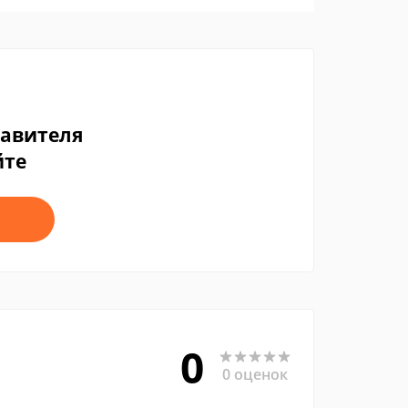
тавителя
йте
0
0 оценок