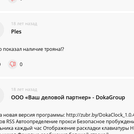
18 лет назад
Ples
 показал наличие трояна!?
0
0
18 лет назад
ООО «Ваш деловой партнер» - DokaGroup
 новая версия программы: http://zubr.by/DokaClock_1.0.
ов RSS Автоопределение прокси Безопасное пробужден
ьника каждый час Отображение раскладки клавиатуры 