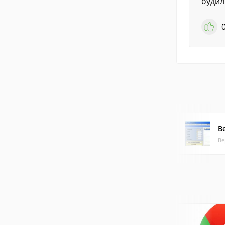
будил
B
Ве