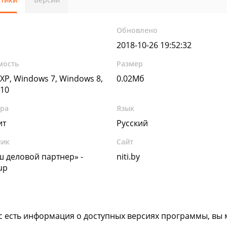
Обновлено
2018-10-26 19:52:32
мость
Размер
XP, Windows 7, Windows 8,
0.02Мб
10
ура
Язык
ит
Русский
чик
Сайт
 деловой партнер» -
niti.by
up
ас есть информация о доступных версиях программы, вы