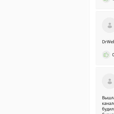
DrWeb
Вышла
канал
будил