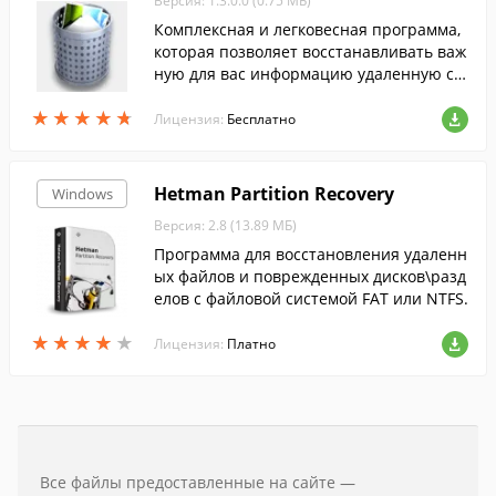
Версия: 1.3.0.0 (0.75 МБ)
Комплексная и легковесная программа,
которая позволяет восстанавливать важ
ную для вас информацию удаленную с к
омпьютера случайно или вследствие сб
★
★
★
★
★
★
★
★
★
★
оев системы и вирусной активности. Пр
Лицензия:
Бесплатно
ограмма сканирует на удаленные файл
ы выбранный вами диск, сортирует най
денные файлы по указанным параметра
Hetman Partition Recovery
Windows
м (тип, дата создания и т.п.) и восстанав
Версия: 2.8 (13.89 МБ)
ливает выбранные вами в указанную па
пку.
Программа для восстановления удаленн
ых файлов и поврежденных дисков\разд
елов с файловой системой FAT или NTFS.
★
★
★
★
★
★
★
★
★
★
Лицензия:
Платно
Все файлы предоставленные на сайте —