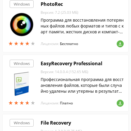
PhotoRec
Windows
Версия: 7.2 (25.03 МБ)
Программа для восстановления потерян
ных файлов любых форматов и типов с к
арт памяти, жестких дисков и компакт-д
исков.
★
★
★
★
★
★
★
★
★
★
Лицензия:
Бесплатно
EasyRecovery Professional
Windows
Версия: 14.0.0.4 (152.65 МБ)
Профессиональная программа для восст
ановления файлов, которые были случа
йно удалены или утеряны в результате
форматирования диска, вирусной актив
★
★
★
★
★
★
★
★
★
★
ности или иных причин.
Лицензия:
Платно
File Recovery
Windows