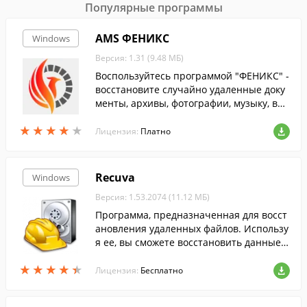
Популярные программы
AMS ФЕНИКС
Windows
Версия: 1.31 (9.48 МБ)
Воспользуйтесь программой "ФЕНИКС" -
восстановите случайно удаленные доку
менты, архивы, фотографии, музыку, вид
ео и другие данные с любых накопителе
★
★
★
★
★
★
★
★
★
★
й.
Лицензия:
Платно
Recuva
Windows
Версия: 1.53.2074 (11.12 МБ)
Программа, предназначенная для восст
ановления удаленных файлов. Использу
я ее, вы сможете восстановить данные п
осле случайного удаления, вирусной акт
★
★
★
★
★
★
★
★
★
★
ивности, сбоев в системе и пр.
Лицензия:
Бесплатно