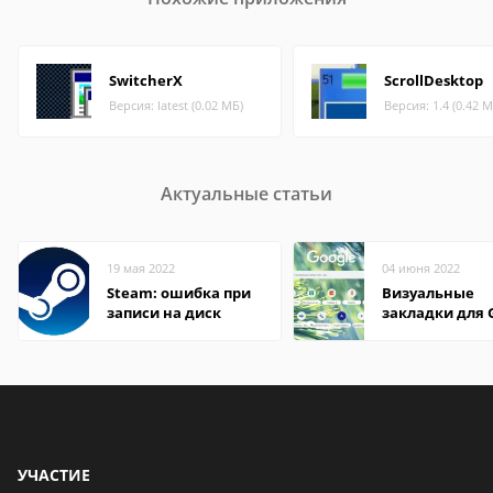
SwitcherX
ScrollDesktop
Версия: latest (0.02 МБ)
Версия: 1.4 (0.42 М
Актуальные статьи
19 мая 2022
04 июня 2022
Steam: ошибка при
Визуальные
записи на диск
закладки для 
Chrome
УЧАСТИЕ