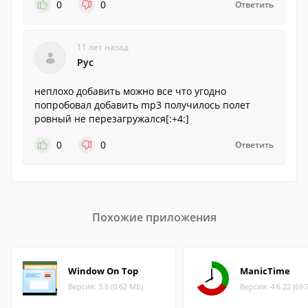
0
0
Ответить
11 лет назад
Рус
неплохо добавить можно все что угодно
попробовал добавить mp3 получилось полет
ровный не перезагружался[:+4:]
0
0
Ответить
Похожие приложения
Window On Top
ManicTime
Версия: 3.8 (0.62 МБ)
Версия: 4.6.22 (69.