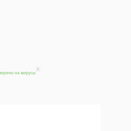
?
верено на вирусы