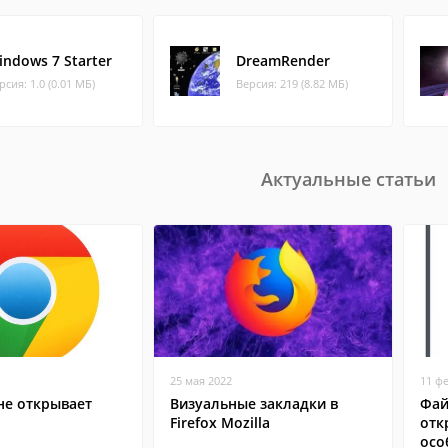
indows 7 Starter
DreamRender
рсия: 1.0 (0.01 МБ)
Версия: 219 (8.82 МБ)
Актуальные статьи
25 мая 2022
11 ф
не открывает
Визуальные закладки в
Фай
Firefox Mozilla
отк
осо