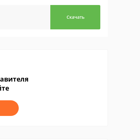
Скачать
тавителя
йте