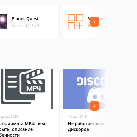
Planet Quest
WallSort
Версия: 4 (1.5 МБ)
Версия: 1.01 (0.06 МБ)
евраля 2019
16 мая 2019
л формата MP4: чем
Не работает микрофон в
рыть, описание,
Дискорде
бенности