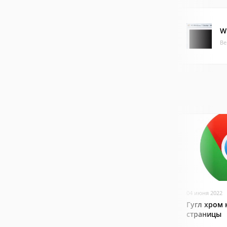
W
Ве
04 июня 2022
Гугл хром 
страницы