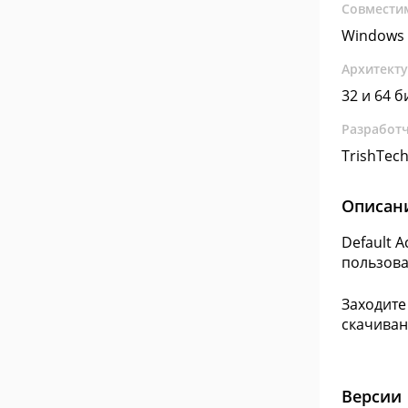
Совмести
Windows 
Архитект
32 и 64 б
Разработ
TrishTec
Описан
Default 
пользова
Заходите
скачиван
Версии