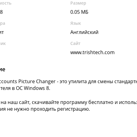
мость
Размер
8
0.05 МБ
ура
Язык
ит
Английский
чик
Сайт
h
www.trishtech.com
ие
Accounts Picture Changer - это утилита для смены станда
теля в ОС Windows 8.
 на наш сайт, скачивайте программу бесплатно и исполь
ия не нужно проходить регистрацию.