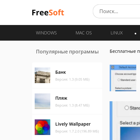
WINDOWS
MAC OS
LINUX
Популярные программы
Бесплатные 
Банк
Версия: 1.3 (9.05 МБ)
Пляж
Версия: 1.3 (8.47 МБ)
Lively Wallpaper
Версия: 1.7.2.0 (196.89 МБ)