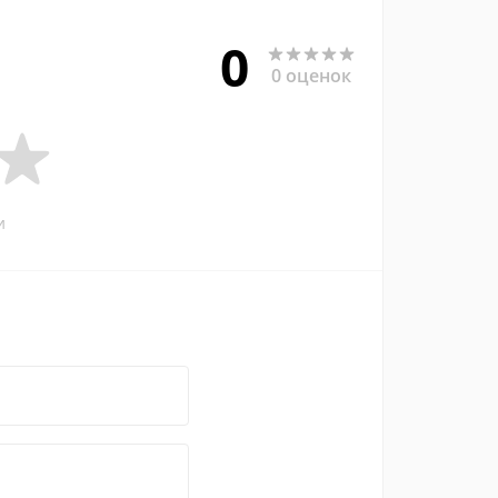
0
0 оценок
и