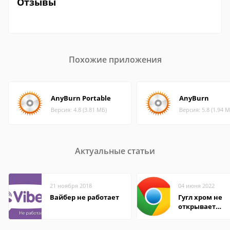
Отзывы
Похожие приложения
AnyBurn Portable
AnyBurn
Версия: 4.8 (3.81 МБ)
Версия: 5.8 (1.94 М
Актуальные статьи
21 ноября 2018
04 июня 2022
Вайбер не работает
Гугл хром не
открывает
страницы