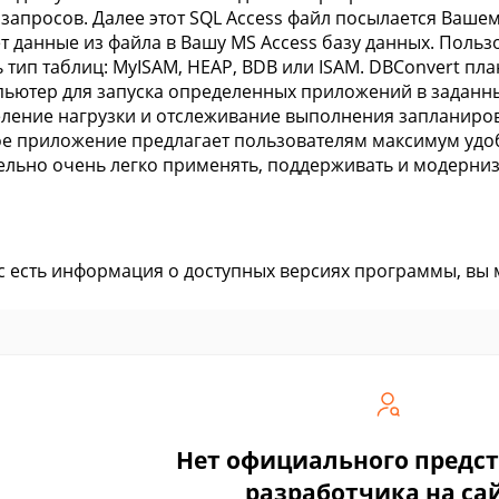
 запросов. Далее этот SQL Access файл посылается Ваше
т данные из файла в Вашу MS Access базу данных. Поль
 тип таблиц: MyISAM, HEAP, BDB или ISAM. DBConvert п
ьютер для запуска определенных приложений в заданны
ление нагрузки и отслеживание выполнения запланиров
е приложение предлагает пользователям максимум удоб
ельно очень легко применять, поддерживать и модерниз
ас есть информация о доступных версиях программы, вы
Нет официального предс
разработчика на са