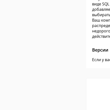
виде SQL
добавляе
выбирать
Ваш комп
распреде
недорого
действит
Версии
Если у в