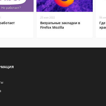
8
25 мая 2022
06 и
работает
Визуальные закладки в
Где
Firefox Mozilla
хра
РМАЦИЯ
ты
а