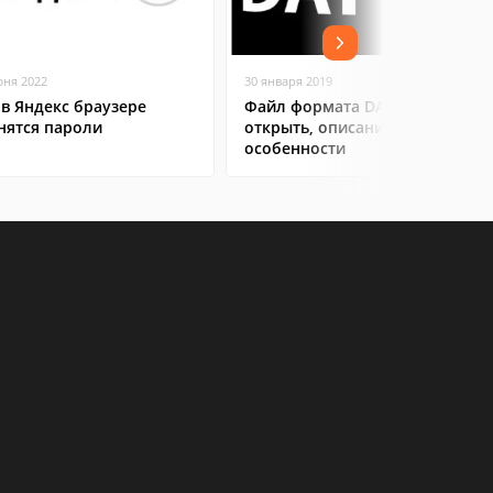
юня 2022
30 января 2019
 в Яндекс браузере
Файл формата DAT: чем
нятся пароли
открыть, описание,
особенности