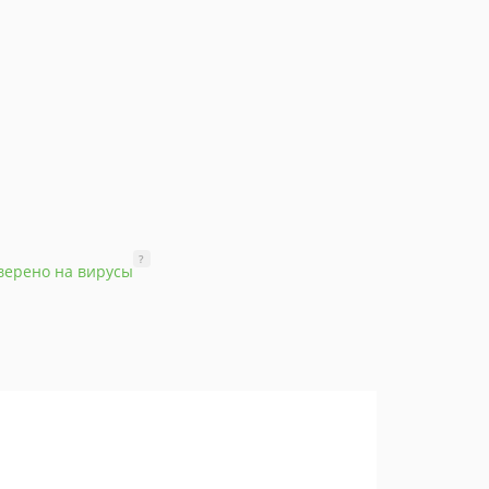
?
верено на вирусы