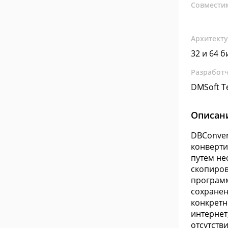
Совмести
Архитект
32 и 64 б
Разработ
DMSoft T
Описан
DBConver
конверти
путем не
скопиров
программ
сохранен
конкретн
интернет
отсутств