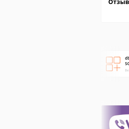
Отзы
db
S
Ве