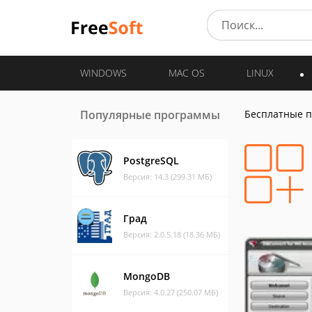
WINDOWS
MAC OS
LINUX
Популярные программы
Бесплатные 
PostgreSQL
Версия: 14.3 (299.31 МБ)
Град
Версия: 2.0.5.18 (18.36 МБ)
MongoDB
Версия: 4.0.27 (250.07 МБ)