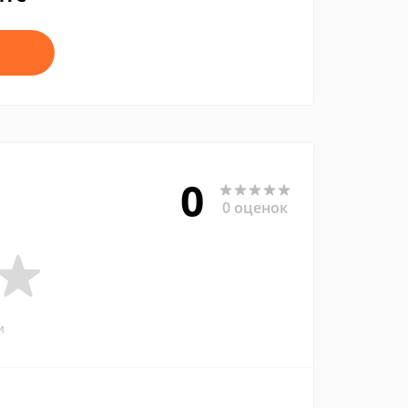
0
0 оценок
и