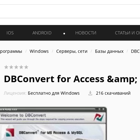
IOS
ANDROID
НОВОСТИ
СТАТЬИ И 
программы
Windows
Серверы, сети
Базы данных
DBC
DBConvert for Access &amp;
Лицензия:
Бесплатно для Windows
216 скачиваний