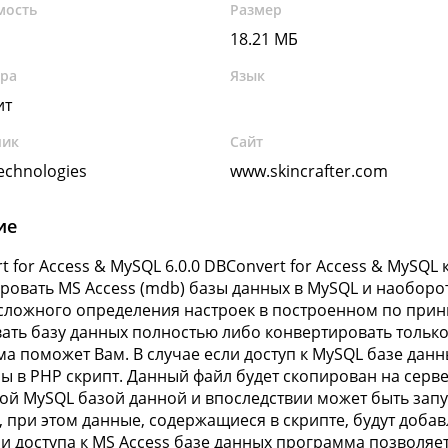
мость
Размер
18.21 МБ
ура
Язык
ит
чик
Сайт
echnologies
www.skincrafter.com
ие
t for Access & MySQL 6.0.0 DBConvert for Access & MySQ
ровать MS Access (mdb) базы данных в MySQL и наоборот 
сложного определения настроек в построенном по прин
ать базу данных полностью либо конвертировать только
а поможет Вам. В случае если доступ к MySQL базе данн
ы в PHP скрипт. Данный файл будет скопирован на серве
ой MySQL базой данной и впоследствии может быть за
, при этом данные, содержащиеся в скрипте, будут доба
ии доступа к MS Access базе данных программа позволяет