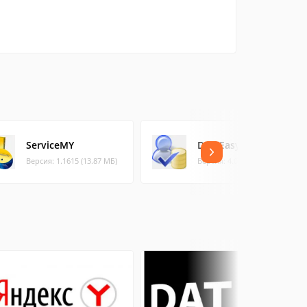
ServiceMY
DBA Easy Control
Версия: 1.1615 (13.87 МБ)
Версия: 4.0 (20.31 МБ)