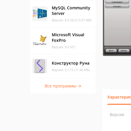
MySQL Community
Server
Версия: 8.0.29 (213.97 МБ)
Microsoft Visual
FoxPro
Версия: 9.0 SP2
Конструктор Руна
Версия: 5.1.15 (11.46 МБ)
Все программы →
Характери
Версия