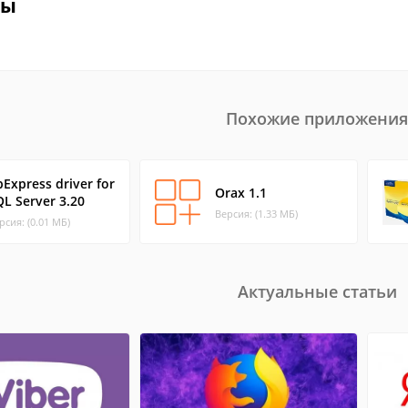
вы
Похожие приложения
Express driver for
Orax 1.1
QL Server 3.20
Версия: (1.33 МБ)
рсия: (0.01 МБ)
Актуальные статьи