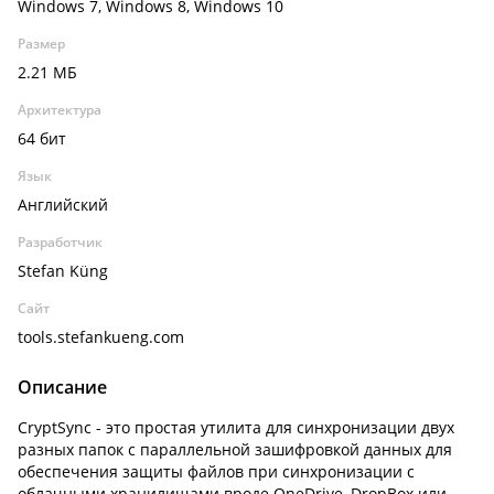
Windows 7, Windows 8, Windows 10
Размер
2.21 МБ
Архитектура
64 бит
Язык
Английский
Разработчик
Stefan Küng
Сайт
tools.stefankueng.com
Описание
CryptSync - это простая утилита для синхронизации двух
разных папок с параллельной зашифровкой данных для
обеспечения защиты файлов при синхронизации с
облачными хранилищами вроде OneDrive, DropBox или