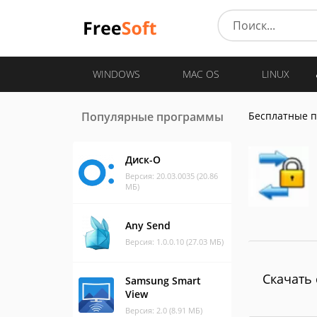
WINDOWS
MAC OS
LINUX
Популярные программы
Бесплатные 
Диск-О
Версия: 20.03.0035 (20.86
МБ)
Any Send
Версия: 1.0.0.10 (27.03 МБ)
Скачать 
Samsung Smart
View
Версия: 2.0 (8.91 МБ)