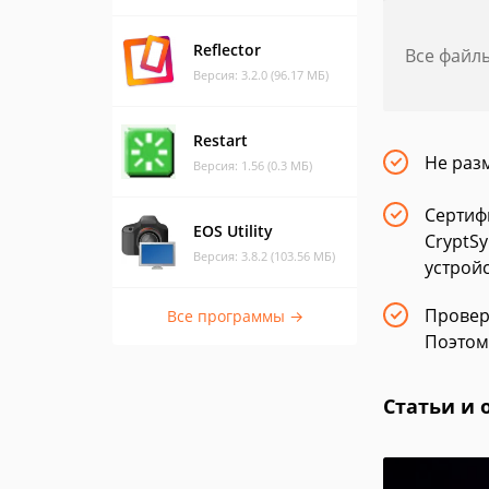
Reflector
Все файл
Версия: 3.2.0 (96.17 МБ)
Restart
Не раз
Версия: 1.56 (0.3 МБ)
Сертиф
EOS Utility
CryptS
Версия: 3.8.2 (103.56 МБ)
устрой
Провер
Все программы →
Поэтом
Статьи и 