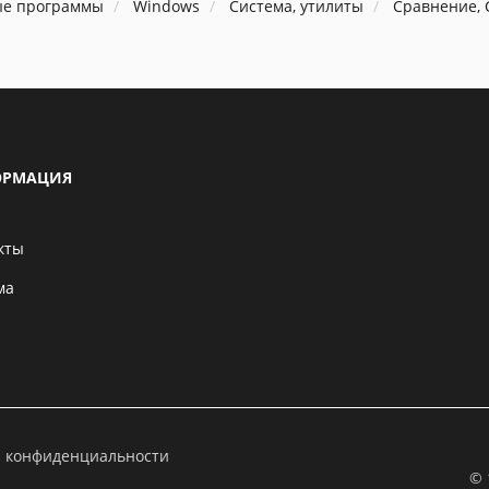
ые программы
Windows
Система, утилиты
Сравнение,
РМАЦИЯ
кты
ма
а конфиденциальности
© 