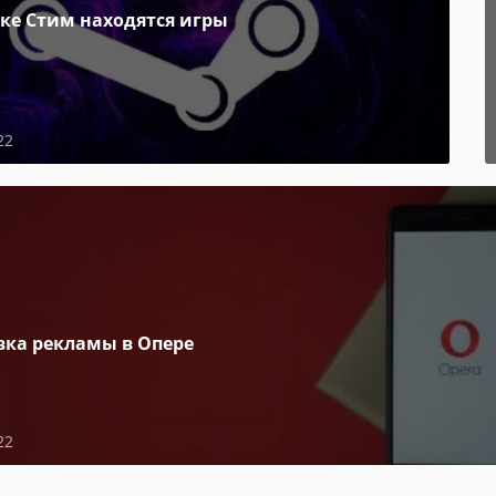
пке Стим находятся игры
22
вка рекламы в Опере
22