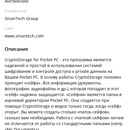
Английский
Разработчик
SinanTech Group
Сайт
www.sinantech.com
Описание
CryptoStorage for Pocket PC - это программа является
надежной и простой в использовании системой
шифрования и контроля доступа к private данным на
Вашем Pocket PC. В основу работы CryptoStorage положен
принцип «сейфа». Вся информация (документы,
фотографии, аудиофайлы и др.), которая попадает в этот
«сейф» надежно защищается. «Сейфом» является папка в
корневой директории Pocket PC. Она создается при
помощи CryptoStorage и видна только тогда, когда «сейф»
открыт. Вы можете создать столько «папок-сейфов»,
сколько вам необходимо. Работа с «папкой-сейфом» ничем
не отличается от работы со стандартными папками (напр.
«My Documents»).