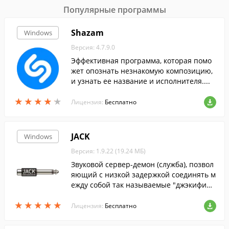
Популярные программы
Shazam
Windows
Версия: 4.7.9.0
Эффективная программа, которая помо
жет опознать незнакомую композицию,
и узнать ее название и исполнителя....
★
★
★
★
★
★
★
★
★
★
Лицензия:
Бесплатно
JACK
Windows
Версия: 1.9.22 (19.24 МБ)
Звуковой сервер-демон (служба), позвол
яющий с низкой задержкой соединять м
ежду собой так называемые "джэкифици
рованные" ("jackified") приложения.
★
★
★
★
★
★
★
★
★
★
Лицензия:
Бесплатно