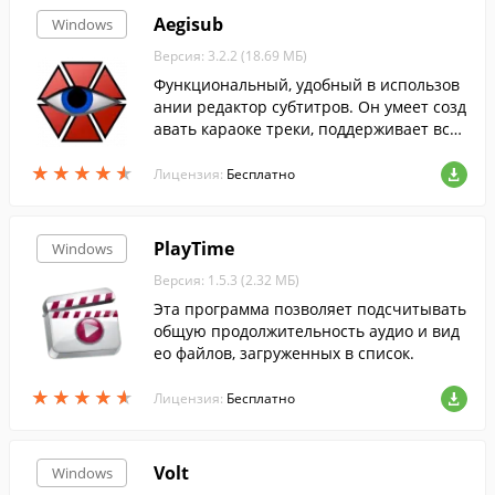
Aegisub
Windows
Версия: 3.2.2 (18.69 МБ)
Функциональный, удобный в использов
ании редактор субтитров. Он умеет созд
авать караоке треки, поддерживает все
формат.
★
★
★
★
★
★
★
★
★
★
Лицензия:
Бесплатно
PlayTime
Windows
Версия: 1.5.3 (2.32 МБ)
Эта программа позволяет подсчитывать
общую продолжительность аудио и вид
ео файлов, загруженных в список.
★
★
★
★
★
★
★
★
★
★
Лицензия:
Бесплатно
Volt
Windows