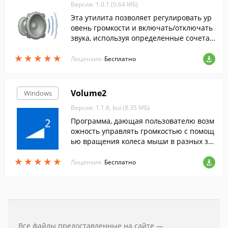
Версия: 1.0.1 (0.64 МБ)
Эта утилита позволяет регулировать ур
овень громкости и включать/отключать
звука, используя определенные сочетан
ия клавиш.
★
★
★
★
★
★
★
★
★
★
Лицензия:
Бесплатно
Volume2
Windows
Версия: 1.1.8, bui (8.35 МБ)
Программа, дающая пользователю возм
ожность управлять громкостью с помощ
ью вращения колеса мыши в разных зо
нах рабочего стола, при движении мыш
★
★
★
★
★
★
★
★
★
★
и у края экрана, с помощью "горячих" к
Лицензия:
Бесплатно
лавиш
Все файлы предоставленные на сайте —