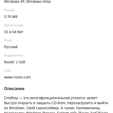
Windows XP, Windows Vista
Размер
3.76 МБ
Архитектура
32 и 64 бит
Язык
Русский
Разработчик
Rostik`s Soft
Сайт
www.rostix.com
Описание
CmdKey — это многофункциональная утилита: может
быстро открыть и закрыть CD-Rom, перезагрузить и выйти
из Windows. Свой скринсейвер. А также: Напоминалку,
Надоедалку, Windows Process, System info, Player, Swf Player.