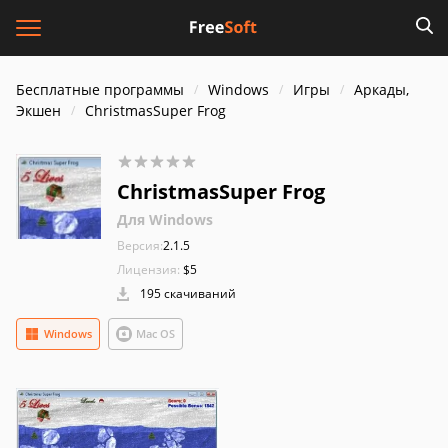
Бесплатные программы
Windows
Игры
Аркады,
Экшен
ChristmasSuper Frog
ChristmasSuper Frog
Для Windows
Версия:
2.1.5
Лицензия:
$5
195 скачиваний
Windows
Mac OS