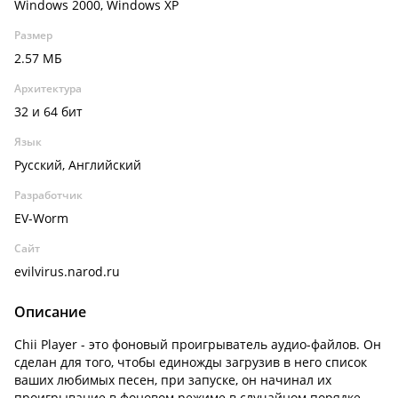
Windows 2000, Windows XP
Размер
2.57 МБ
Архитектура
32 и 64 бит
Язык
Русский, Английский
Разработчик
EV-Worm
Сайт
evilvirus.narod.ru
Описание
Chii Player - это фоновый проигрыватель аудио-файлов. Он
сделан для того, чтобы единожды загрузив в него список
ваших любимых песен, при запуске, он начинал их
проигрывание в фоновом режиме в случайном порядке