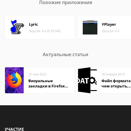
Похожие приложения
Lyric
FPlayer
Версия: 4.0 (0.29 МБ)
Версия: 4.0
Актуальные статьи
25 мая 2022
30 января 2019
Визуальные
Файл формата
закладки в Firefox
чем открыть,
Mozilla
описание,
особенности
УЧАСТИЕ