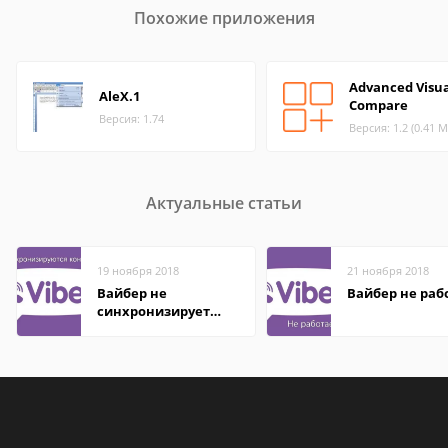
Похожие приложения
Advanced Visua
AleX.1
Compare
Версия: 1.74
Версия: 1.2 (0.41 М
Актуальные статьи
19 ноября 2018
21 ноября 2018
Вайбер не
Вайбер не раб
синхронизирует
контакты