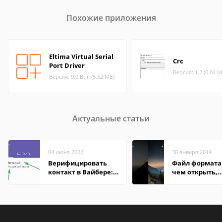
Похожие приложения
Eltima Virtual Serial
Crc
Port Driver
Версия: 1.2 (0.04 М
Версия: 9.0 Buil (5.52 МБ)
Актуальные статьи
04 июня 2022
30 января 2019
Верифицировать
Файл формата 
контакт в Вайбере:
чем открыть,
что это значит
описание,
особенности