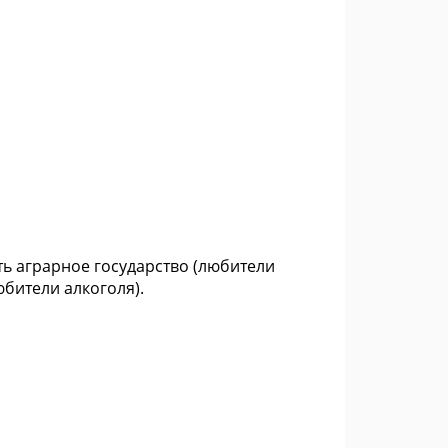
ать аграрное государство (любители
юбители алкоголя).