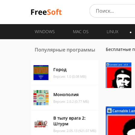
WINDOWS
MAC OS
LINUX
Популярные программы
Бесплатные 
Город
Версия: 1.0 (0.08 МБ)
Монополия
Версия: 2.0.2 (0.77 МБ)
В тылу врага 2:
Штурм
Версия: 2.05.13 (921.07 МБ)