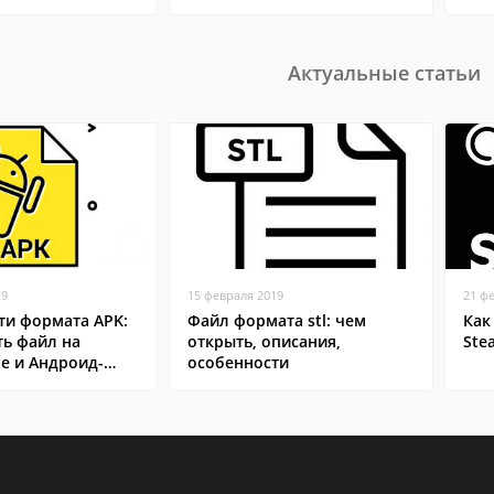
Актуальные статьи
19
15 февраля 2019
21 ф
ти формата APK:
Файл формата stl: чем
Как
ть файл на
открыть, описания,
Ste
е и Андроид-
особенности