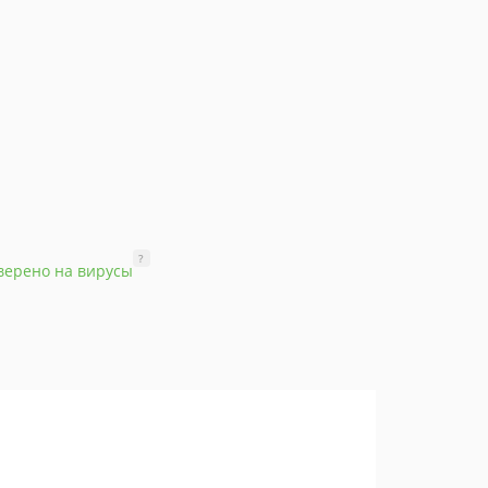
?
верено на вирусы