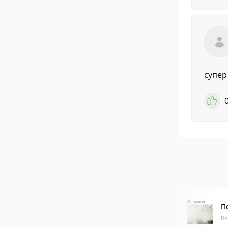
супер
П
Ве