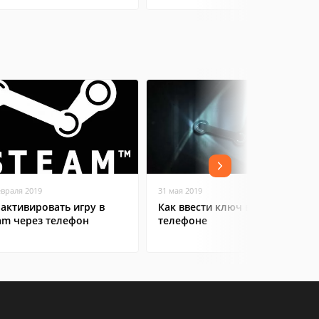
евраля 2019
31 мая 2019
 активировать игру в
Как ввести ключ в Steam на
am через телефон
телефоне