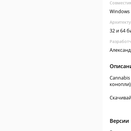
Совмести
Windows 
Архитект
32 и 64 б
Разработ
Александ
Описан
Cannabis
конопли)
Скачивайт
Версии