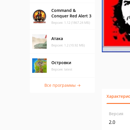
Command &
Conquer Red Alert 3
Версия: 1.12 (1867.24 МБ)
Атака
Версия: 1.2 (10.92 МБ)
Островки
Версия: latest
Все программы →
Характери
Версия
2.0