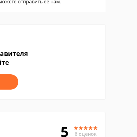
 можете
отправить ее нам
.
тавителя
йте
5
6 оценок