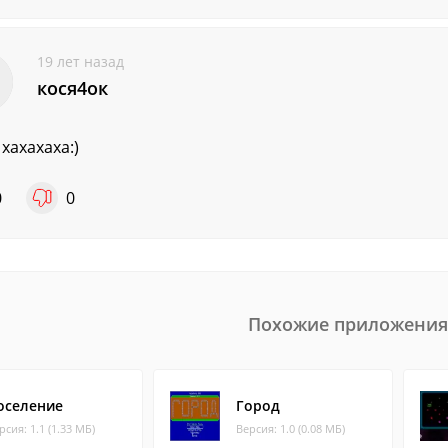
19 лет назад
кося4ок
 хахахаха:)
0
0
Похожие приложения
оселение
Город
рсия: 1.1 (1.33 МБ)
Версия: 1.0 (0.08 МБ)