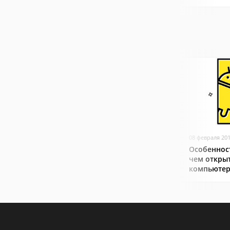
08 февраля 20
Особеннос
чем откры
компьютер
смартфоне