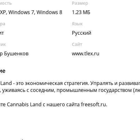
мость
Размер
XP, Windows 7, Windows 8
1.23 МБ
ура
Язык
ит
Русский
чик
Сайт
р Бушенков
www.tlex.ru
ие
 Land - это экономическая стратегия. Упралять и развив
, уживаясь с соседним, промышленным государством (л
е Cannabis Land с нашего сайта freesoft.ru.