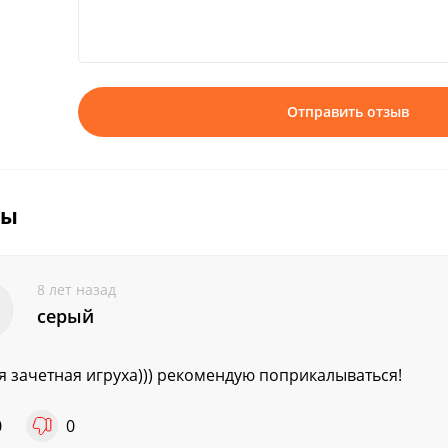
Отправить отзыв
вы
8 лет назад
серый
я зачетная игруха))) рекомендую поприкалываться!
0
0